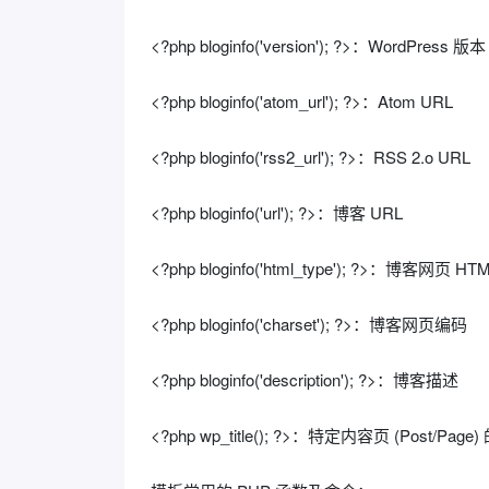
<?php bloginfo('version'); ?>：WordPress 版本
<?php bloginfo('atom_url'); ?>：Atom URL
<?php bloginfo('rss2_url'); ?>：RSS 2.o URL
<?php bloginfo('url'); ?>：博客 URL
<?php bloginfo('html_type'); ?>：博客网页 H
<?php bloginfo('charset'); ?>：博客网页编码
<?php bloginfo('description'); ?>：博客描述
<?php wp_title(); ?>：特定内容页 (Post/Page