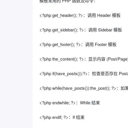
模板常用的 PHP 函数及命令：
<?php get_header(); ?>：调用 Header 模板
<?php get_sidebar(); ?>：调用 Sidebar 模板
<?php get_footer(); ?>：调用 Footer 模板
<?php the_content(); ?>：显示内容 (Post/Page
<?php if(have_posts()):?>：检查是否存在 Post
<?php while(have_posts()):the_post();
<?php endwhile; ?>：While 结束
<?php endif; ?>：If 结束