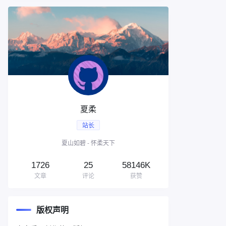
夏柔
站长
夏山如碧 - 怀柔天下
1726
25
58146K
文章
评论
获赞
版权声明