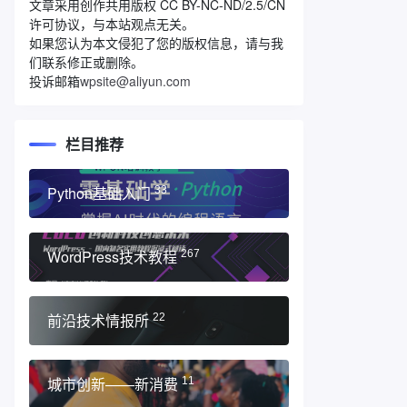
文章采用创作共用版权 CC BY-NC-ND/2.5/CN
许可协议，与本站观点无关。
如果您认为本文侵犯了您的版权信息，请与我
们联系修正或删除。
投诉邮箱
wpsite@aliyun.com
栏目推荐
Python基础入门
33
WordPress技术教程
267
前沿技术情报所
22
城市创新——新消费
11