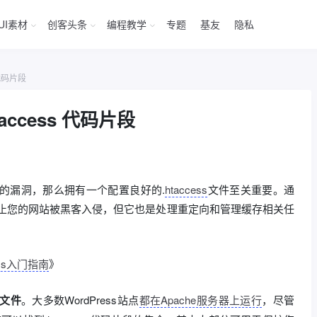
UI素材
创客头条
编程教学
专题
基友
隐私
 代码片段
taccess 代码片段
站上的漏洞，那么拥有一个配置良好的.
htaccess
文件至关重要。通
止您的网站被黑客入侵，但它也是处理重定向和管理缓存相关任
ss入门指南
》
置文件
。大多数WordPress站点
都在Apache服务器上运行
，尽管