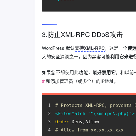
3.防止XML-RPC DDoS攻击
WordPress 默认
支持XML-RPC
，这是一个
使
大的安全漏洞之一，因为黑客可能
利用它来进行
如果您不想使用此功能，最好
禁用它
。和以前
和添加管理员（或多个）的IP地址。
#
# Protects XML-RPC, prevents 
<FilesMatch "^(xmlrpc\.php)">
Order
 Deny,Allow
# Allow from xx.xx.xx.xxx