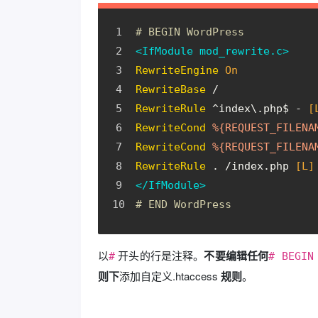
# BEGIN WordPress
<IfModule mod_rewrite.c>
RewriteEngine
On
RewriteBase
 /
RewriteRule
 ^index\.php$ -
 [
RewriteCond
%{REQUEST_FILENA
RewriteCond
%{REQUEST_FILENA
RewriteRule
 . /index.php
 [L]
</IfModule>
# END WordPress
以
开头的行是注释。
不要编辑任何
#
# BEGIN
则下
添加自定义.htaccess
规则
。