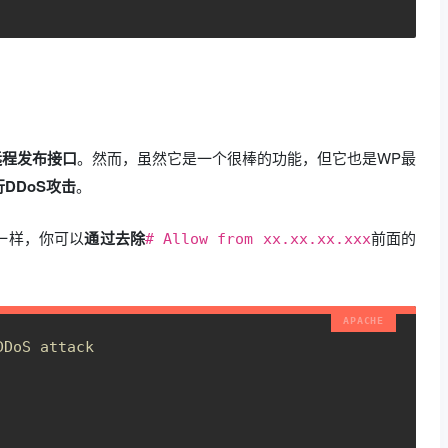
远程发布接口
。然而，虽然它是一个很棒的功能，但它也是WP最
DDoS攻击
。
一样，你可以
通过去除
前面的
# Allow from xx.xx.xx.xxx
DDoS attack