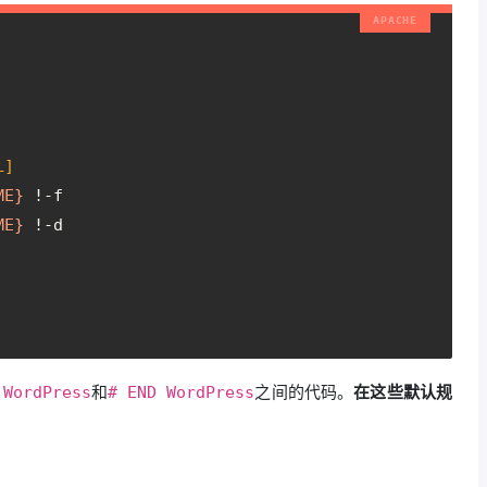
L]
ME}
 !-f
ME}
 !-d
和
之间的代码。
在这些默认规
 WordPress
# END WordPress