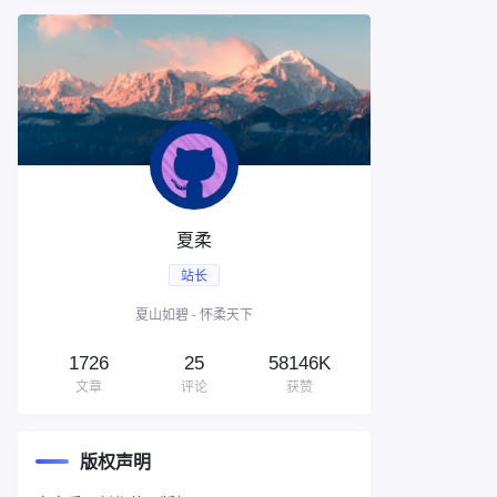
夏柔
站长
夏山如碧 - 怀柔天下
1726
25
58146K
文章
评论
获赞
版权声明