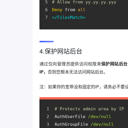
# Allow from yy.yy.yy.yyy
Deny
 from 
all
</FilesMatch>
4.保护网站后台
通过仅向管理员提供访问权限来
保护网站后台
IP，
否则您根本无法访问网站后台。
注：如果你的宽带没有固定的IP，请务必不要
# Protects admin area by IP
AuthUserFile
/dev/null
AuthGroupFile
/dev/null