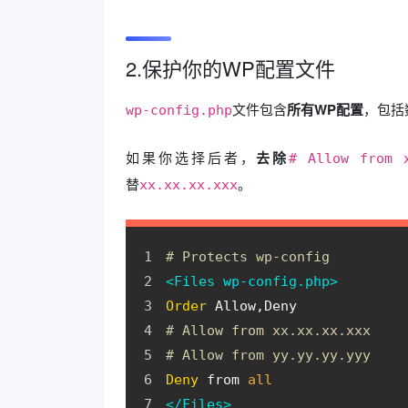
2.保护你的WP配置文件
文件包含
所有WP配置
，包括
wp-config.php
如果你选择后者，
去除
# Allow from 
替
。
xx.xx.xx.xxx
# Protects wp-config
<Files wp-config.php>
Order
 Allow,Deny
# Allow from xx.xx.xx.xxx
# Allow from yy.yy.yy.yyy
Deny
 from 
all
</Files>