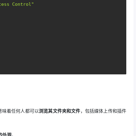
cess Control"
这意味着任何人都可以
浏览其文件夹和文件
，包括媒体上传和插件
表的外观
。