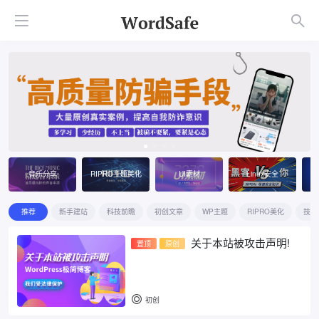
音乐分享
RIPRO主题美化
UI素材
Linux安全
推荐
新手建站
科技前瞻
初创文章
WP主题
RIPRO美化
技术
关于本站被攻击声明!
置顶
原创
初创