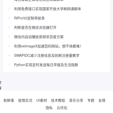
利用免费接口实现国家开放大学刷网课脚本
RiProV2定制导航条
判断是否在微信浏览器打开
微信内自动播放音频非百度方案
利用veImageX加速您的网站，想不快都难！
SWAPIDC减少注册信息及防刷注册量教学
Python实现定时发送每日早报及生活指数
节
春
新鲜事
疫情实况
UI素材
技术教程
音乐分享
专题
友情
隐私
云优化