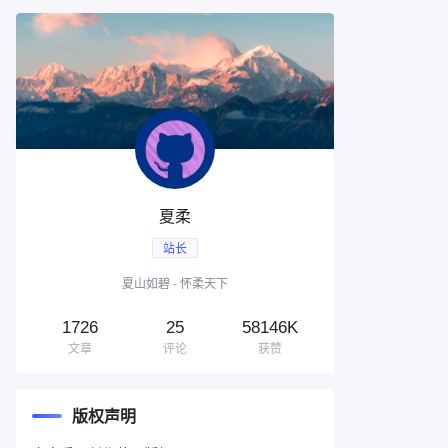
夏柔
站长
夏山如碧 - 怀柔天下
1726
25
58146K
文章
评论
获赞
版权声明