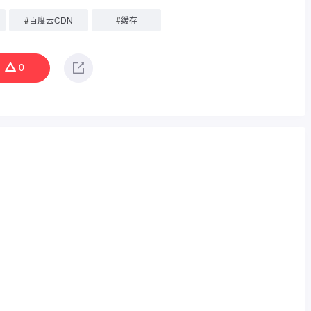
#
百度云CDN
#
缓存
0