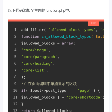
以下代码添加至主题的function.php中:
add_filter( 
'allowed_block_types'
, 
'zm_a
function
zm_allowed_block_types
( $allowe
$allowed_blocks = 
array
(
'core/image'
,
'core/paragraph'
,
'core/heading'
,
'core/list'
,
);
// 在页面编辑中单独显示的区块
if
( $post->post_type === 
'page'
 ) {
$allowed_blocks[] = 
'core/shortcode'
;
}
return
 $allowed_blocks;