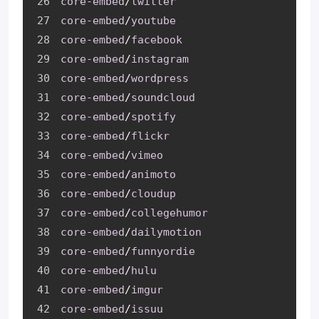
core-embed
/
twitter
core-embed
/
youtube
core-embed
/
facebook
core-embed
/
instagram
core-embed
/
wordpress
core-embed
/
soundcloud
core-embed
/
spotify
core-embed
/
flickr
core-embed
/
vimeo
core-embed
/
animoto
core-embed
/
cloudup
core-embed
/
collegehumor
core-embed
/
dailymotion
core-embed
/
funnyordie
core-embed
/
hulu
core-embed
/
imgur
core-embed
/
issuu