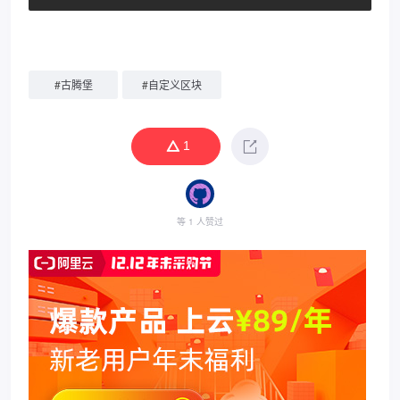
#
古腾堡
#
自定义区块
1
等 1 人赞过