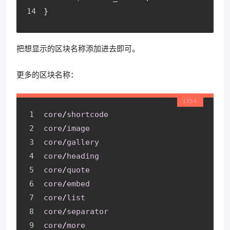
}
把想显示的区块名称添加进去即可。
更多的区块名称：
core
/
shortcode
core
/
image
core
/
gallery
core
/
heading
core
/
quote
core
/
embed
core
/
list
core
/
separator
core
/
more