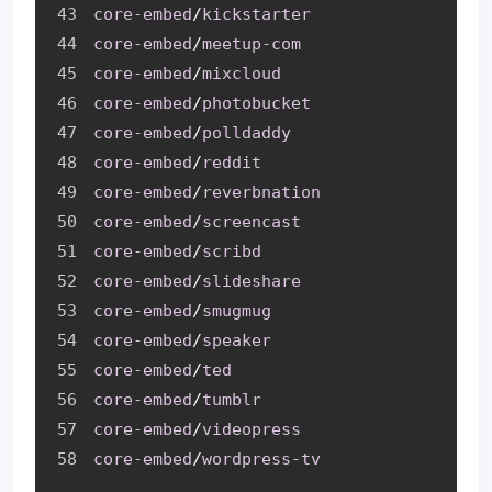
core-embed
/
kickstarter
core-embed
/
meetup-com
core-embed
/
mixcloud
core-embed
/
photobucket
core-embed
/
polldaddy
core-embed
/
reddit
core-embed
/
reverbnation
core-embed
/
screencast
core-embed
/
scribd
core-embed
/
slideshare
core-embed
/
smugmug
core-embed
/
speaker
core-embed
/
ted
core-embed
/
tumblr
core-embed
/
videopress
core-embed
/
wordpress-tv