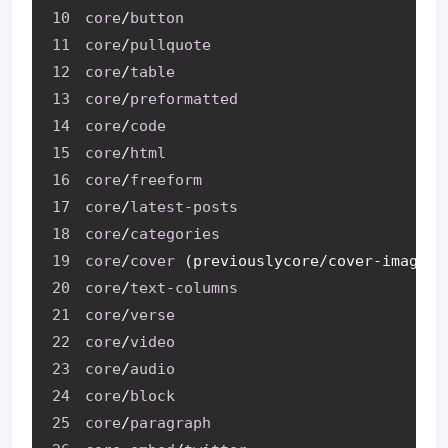
core
/
button
core
/
pullquote
core
/
table
core
/
preformatted
core
/
code
core
/
html
core
/
freeform
core
/
latest-posts
core
/
categories
core
/
cover
 (previouslycore/cover-image)
core
/
text-columns
core
/
verse
core
/
video
core
/
audio
core
/
block
core
/
paragraph