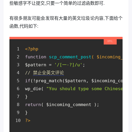
些敏感字不让提交,只要一个简单的过滤函数即可.
有很多朋友可能会发现有大量的英文垃圾论内容,下面给个
函数,代码如下:
<?php
function
scp_comment_post
( $incoming_com
$pattern = 
'/[一-?]/u'
; 
// 
禁止全英文评论
if
(!preg_match($pattern, $incoming_comme
wp_die( 
"You should type some Chinese wo
} 
return
( $incoming_comment ); 
} 
?>