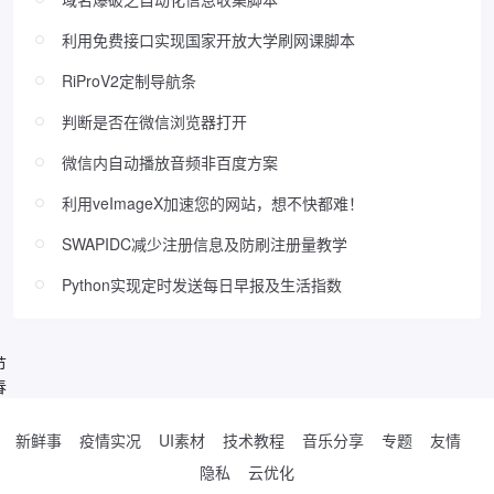
利用免费接口实现国家开放大学刷网课脚本
RiProV2定制导航条
判断是否在微信浏览器打开
微信内自动播放音频非百度方案
利用veImageX加速您的网站，想不快都难！
SWAPIDC减少注册信息及防刷注册量教学
Python实现定时发送每日早报及生活指数
节
春
新鲜事
疫情实况
UI素材
技术教程
音乐分享
专题
友情
隐私
云优化