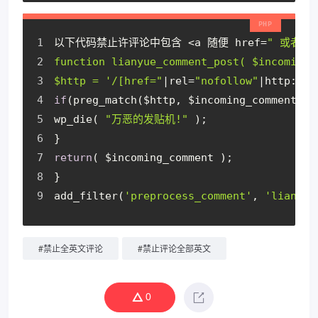
以下代码禁止许评论中包含 <a 随便 href=
" 或者re
function lianyue_comment_post( $incoming_
$http = '/[href="
|rel=
"nofollow"
|http:
//|
if
(preg_match($http, $incoming_comment[
'c
wp_die( 
"万恶的发贴机!"
 );
}
return
( $incoming_comment );
}
add_filter(
'preprocess_comment'
, 
'lianyue
#
禁止全英文评论
#
禁止评论全部英文
0