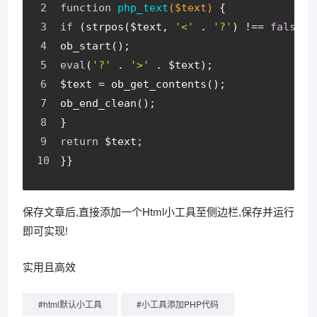
function
php_text
($text)
{
if
 (strpos($text, 
'<'
 . 
'?'
) !== 
false
) 
ob_start();
eval
(
'?'
 . 
'>'
 . $text);
$text = ob_get_contents();
ob_end_clean();
}
return
 $text;
}}
保存文章后,直接添加一个Html小工具至侧边栏,保存并运行
即可实现!
实用且高效
#
html默认小工具
#
小工具添加PHP代码