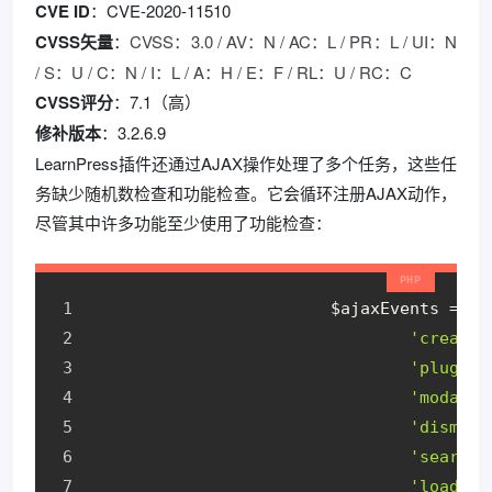
CVE ID
：CVE-2020-11510
CVSS矢量
：
CVSS：3.0 / AV：N / AC：L / PR：L / UI：N
/ S：U / C：N / I：L / A：H / E：F / RL：U / RC：C
CVSS评分
：7.1（高）
修补版本
：3.2.6.9
LearnPress插件还通过AJAX操作处理了多个任务，这些任
务缺少随机数检查和功能检查。它会循环注册AJAX动作，
尽管其中许多功能至少使用了功能检查：
			$ajaxEvents = 
ar
'create_
'plugin_
'modal_s
'dismiss
'search_
'load_ch