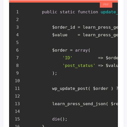
public
static
function
update_ord
           $order_id = learn_press_get_r
           $value    = learn_press_get_r
           $order = 
array
(
'ID'
          => $order_i
'post_status'
 => $value,
           );
           wp_update_post( $order ) ? $r
           learn_press_send_json( $respo
die
();
       }