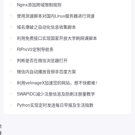
Nginx添加跨域限制规则
使用测速脚本对国内Linux服务器进行测速
域名爆破之自动化信息收集脚本
利用免费接口实现国家开放大学刷网课脚本
RiProV2定制导航条
判断是否在微信浏览器打开
微信内自动播放音频非百度方案
利用veImageX加速您的网站，想不快都难！
SWAPIDC减少注册信息及防刷注册量教学
Python实现定时发送每日早报及生活指数
节
春