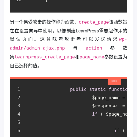
另一个易受攻击的操作称为函数，
该函数旨
create_page
在在设置向导中使用，以便创建LearnPress需要起作用的
默认页面。这意味着攻击者可以发送请求
wp-
与
参数
admin/admin-ajax.php
action
集
和
参数设置为
learnpress_create_page
page_name
自己选择的值。
public
static
function
c
			$page_name = ! 
e
			$response  = 
arr
if
 ( $page_name 
if
 ( $pa