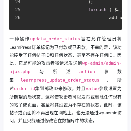
			);
foreach
 ( $ajaxE
				add_act
一种操作
旨在允许管理员将
update_order_status
LearnPress订单标记为已付款或已退款。不幸的是，该功
能接受了任何帖子ID和任何状态，甚至不存在任何ID。因
此，它是可能的攻击者将请求发送到
wp-admin/admin-
与所述
参数
ajax.php
action
集
，所
learnpress_update_order_status
述
集到邮政ID来修改，并且
参数设置为
order_id
value
所期望的后状态。这将使攻击者可以发布或删除任何现有
的帖子或页面，甚至将其设置为不存在的状态，此时，该
帖子或页面将不再出现在网站上，也无法通过wp-admin访
问，并且只能通过修改它在数据库中的状态。