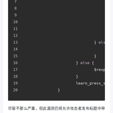
				} 
else
 {
				}
			} 
else
 {
				$respon
			}
			learn_press_se
		}
尽管不那么严重，但此漏洞仍将允许攻击者发布标题中带