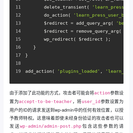
       delete_transient( 
'learn_press_be
       do_action( 
'learn_press_user_beco
       $redirect = add_query_arg( 
'becom
       $redirect = remove_query_arg( 
'ac
       wp_redirect( $redirect );
   }
}
add_action( 
'plugins_loaded'
, 
'learn_pre
由于添加了此功能的方式，攻击者可能会将
参数设
action
置为
，将
参数设置为
accept-to-be-teacher
user_id
用户的ID的请求发送到wp-admin中的任何有效位置，以授
予教师特权。这意味着即使未经身份验证的攻击者也可以
发送
包含这些参数的请
wp-admin/admin-post.php