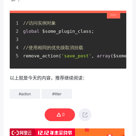
//访问实例对象
global
$some_plugin_class
;
//使用相同的优先级取消挂载
remove_action
(
'save_post'
,
array
(
$some_pl
以上就是今天的内容，推荐继续阅读：
#
action
#
filter
0