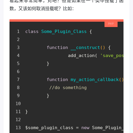
看起来非常简单，对吧？但是如果在一个类中挂载了函
数，又该如何取消挂载呢？比如：
class
Some_Plugin_Class
{
function
__construct
(
)
{
add_action
(
'save_post'
,
}
function
my_action_callback
(
)
{
//do something
}
}
$some_plugin_class
=
new
Some_Plugin_Cla