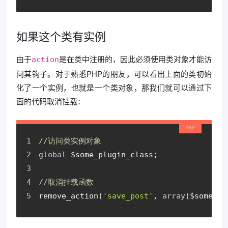
如果这个类有实例
由于
是在类中注册的，因此必须使用类对象才能访
action
问其钩子。对于熟悉PHP的朋友，可以看出上面的类初始
化了一个实例，也就是一个类对象，那我们就可以通过下
面的代码取消挂载：
//访问类实例对象
global
$some_plugin_class
;
//取消挂载函数
remove_action
(
'save_post'
,
array
(
$some_pl