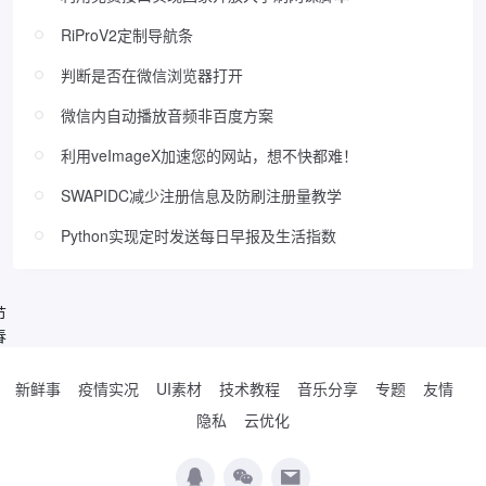
RiProV2定制导航条
判断是否在微信浏览器打开
微信内自动播放音频非百度方案
利用veImageX加速您的网站，想不快都难！
SWAPIDC减少注册信息及防刷注册量教学
Python实现定时发送每日早报及生活指数
节
春
新鲜事
疫情实况
UI素材
技术教程
音乐分享
专题
友情
隐私
云优化