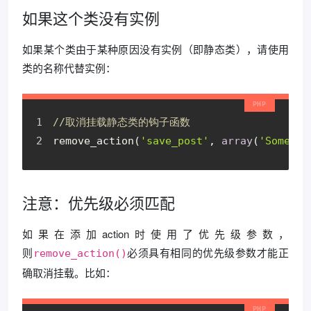
如果这个类没有实例
如果某个类由于某种原因没有实例（即静态类），请使用
类的名称代替实例：
//取消挂载静态类的钩子函数
remove_action
(
'save_post'
,
array
(
'Some_Pl
注意：优先级必须匹配
如果在添加action时使用了优先级参数，
则
必须具有相同的优先级参数才能正
remove_action()
确取消挂载。比如：