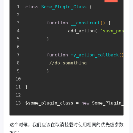
class
Some_Plugin_Class
{
function
__construct
(
)
{
add_action
(
'save_post'
,
}
function
my_action_callback
(
)
{
//do something
}
}
$some_plugin_class
=
new
Some_Plugin_Cla
这个时候，我们应该在取消挂载时使用相同的优先级参数
“57”：