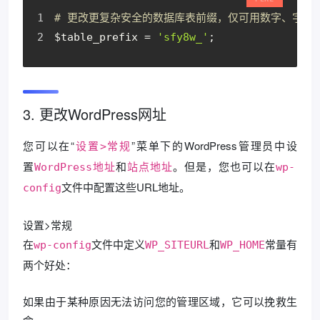
# 更改更复杂安全的数据库表前缀，仅可用数字、字母
$table_prefix = 
'sfy8w_'
;
3. 更改WordPress网址
您可以在“
”菜单下的WordPress管理员中设
设置>常规
置
和
。但是，您也可以在
WordPress地址
站点地址
wp-
文件中配置这些URL地址。
config
设置>常规
在
文件中定义
和
常量有
wp-config
WP_SITEURL
WP_HOME
两个好处：
如果由于某种原因无法访问您的管理区域，它可以挽救生