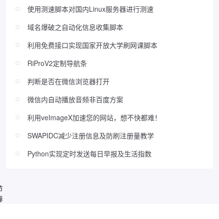
使用测速脚本对国内Linux服务器进行测速
域名爆破之自动化信息收集脚本
利用免费接口实现国家开放大学刷网课脚本
RiProV2定制导航条
判断是否在微信浏览器打开
微信内自动播放音频非百度方案
利用veImageX加速您的网站，想不快都难！
SWAPIDC减少注册信息及防刷注册量教学
Python实现定时发送每日早报及生活指数
节
春