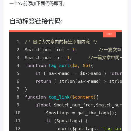
一个?>前添加下面代码即可。
自动标签链接代码:
/* 自动为文章内的标签添加内链 */
$match_num_from = 
1
;        
//一篇文章中
$match_num_to = 
1
;      
//一篇文章中同一个
function
tag_sort
($a, $b)
{
if
 ( $a->name == $b->name ) 
return
0
return
 ( strlen($a->name) > strlen($
}
function
tag_link
($content)
{
global
 $match_num_from,$match_num_to
        $posttags = get_the_tags();
if
 ($posttags) {
            usort($posttags, 
"tag_sort"
)