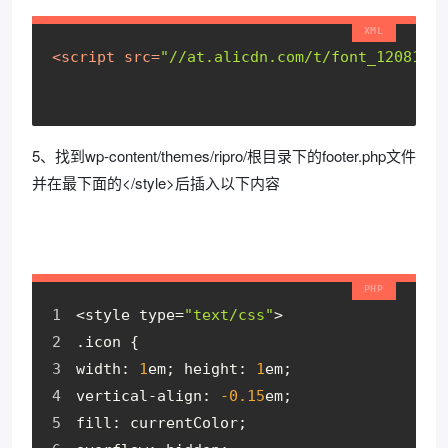
<
script
src
=
"//at.alicdn.com/t/font_1208165_
5、找到wp-content/themes/ripro/根目录下的footer.php文件
并在最下面的</style>后插入以下内容
<
style type
=
"text/css"
>
.
icon 
{
width
:
1
em
;
 height
:
1
em
;
vertical
-
align
:
-
0.15
em
;
fill
:
 currentColor
;