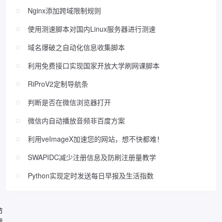
Nginx添加跨域限制规则
使用测速脚本对国内Linux服务器进行测速
域名爆破之自动化信息收集脚本
利用免费接口实现国家开放大学刷网课脚本
RiProV2定制导航条
判断是否在微信浏览器打开
微信内自动播放音频非百度方案
利用veImageX加速您的网站，想不快都难！
SWAPIDC减少注册信息及防刷注册量教学
Python实现定时发送每日早报及生活指数
节
春