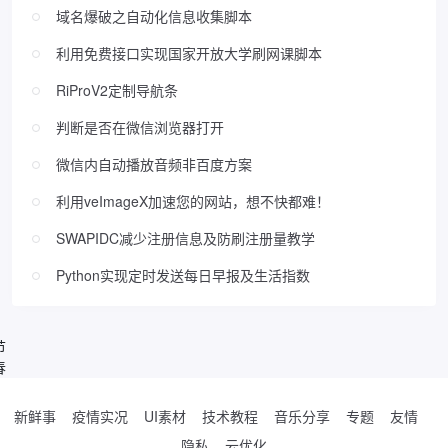
域名爆破之自动化信息收集脚本
利用免费接口实现国家开放大学刷网课脚本
RiProV2定制导航条
判断是否在微信浏览器打开
微信内自动播放音频非百度方案
利用veImageX加速您的网站，想不快都难！
SWAPIDC减少注册信息及防刷注册量教学
Python实现定时发送每日早报及生活指数
节
春
新鲜事
疫情实况
UI素材
技术教程
音乐分享
专题
友情
隐私
云优化