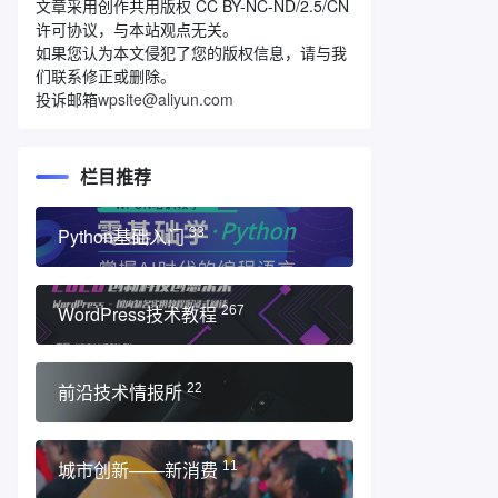
文章采用创作共用版权 CC BY-NC-ND/2.5/CN
许可协议，与本站观点无关。
如果您认为本文侵犯了您的版权信息，请与我
们联系修正或删除。
投诉邮箱
wpsite@aliyun.com
栏目推荐
Python基础入门
33
WordPress技术教程
267
前沿技术情报所
22
城市创新——新消费
11