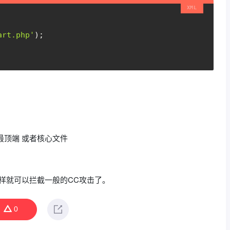
art.php'
);
的最顶端 或者核心文件
样就可以拦截一般的CC攻击了。
0