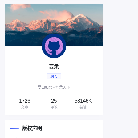
夏柔
站长
夏山如碧 - 怀柔天下
1726
25
58146K
文章
评论
获赞
版权声明