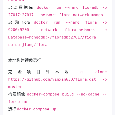
启动数据库
docker run --name fioradb -p
27017:27017 --network fiora-network mongo
启动fiora
docker run --name fiora -p
9200:9200 --network fiora-network -e
Database=mongodb://fioradb:27017/fiora
suisuijiang/fiora
本地构建镜像运行
克隆项目到本地
git clone
https://github.com/yinxin630/fiora.git -b
master
构建镜像
docker-compose build --no-cache --
force-rm
运行
docker-compose up