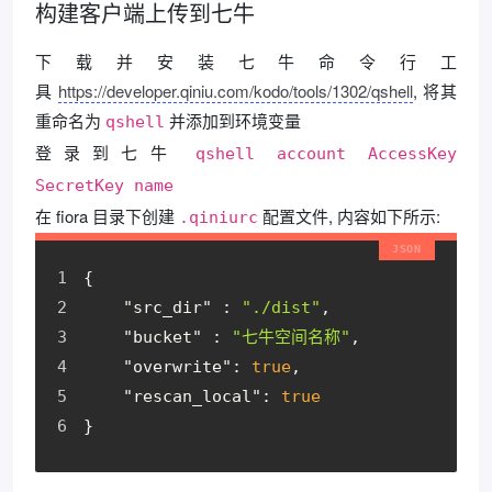
构建客户端上传到七牛
下载并安装七牛命令行工
具
https://developer.qiniu.com/kodo/tools/1302/qshell
, 将其
重命名为
并添加到环境变量
qshell
登录到七牛
qshell account AccessKey
SecretKey name
在 fiora 目录下创建
配置文件, 内容如下所示:
.qiniurc
{
"src_dir"
 : 
"./dist"
,
"bucket"
 : 
"七牛空间名称"
,
"overwrite"
: 
true
,
"rescan_local"
: 
true
}