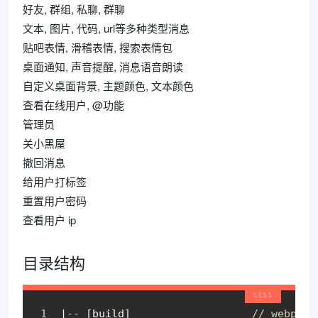
好友, 群组, 私聊, 群聊
文本, 图片, 代码, url等多种类型消息
贴吧表情, 滑稽表情, 搜索表情包
桌面通知, 声音提醒, 消息语音朗读
自定义桌面背景, 主题颜色, 文本颜色
查看在线用户, @功能
管理员
关小黑屋
撤回消息
给用户打标签
重置用户密码
查看用户 ip
目录结构
|
--
[build]
// webpac