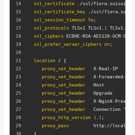
ssl_certificate
 ./ssl/fiora.suisuijia
ssl_certificate_key
 ./ssl/fiora.suisu
ssl_session_timeout
5m
;
ssl_protocols
 TLSv1 TLSv1.
1
 TLSv1.
2
;
ssl_ciphers
 ECDHE-RSA-AES128-GCM-SHA2
ssl_prefer_server_ciphers
on
;
location
 / {
proxy_set_header
   X-Real-IP      
proxy_set_header
   X-Forwarded-For
proxy_set_header
   Host           
proxy_set_header
   Upgrade        
proxy_set_header
   X-NginX-Proxy  
proxy_set_header
   Connection 
"upg
proxy_http_version
1
.
1
;
proxy_pass
         http://localhos
   }