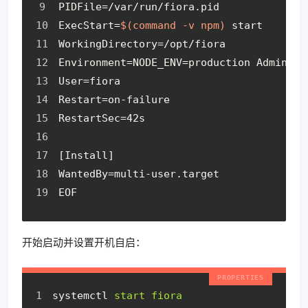
PIDFile=/var/run/fiora.pid
ExecStart=
$(command -v npm)
 start
WorkingDirectory=/opt/fiora
Environment=NODE_ENV=production Administ
User=fiora
Restart=on-failure
RestartSec=42s
[Install]
WantedBy=multi-user.target
EOF
开始启动并设置开机自启：
systemctl
start fiora