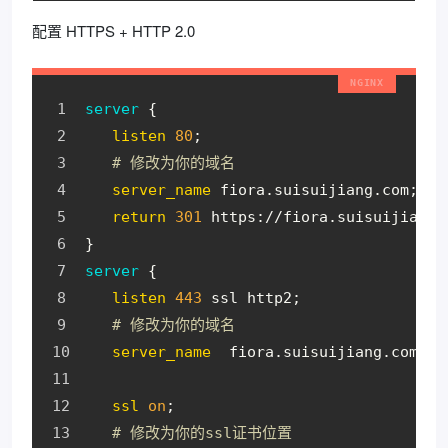
配置 HTTPS + HTTP 2.0
server
 {
listen
80
;
# 修改为你的域名
server_name
 fiora.suisuijiang.com;
return
301
 https://fiora.suisuijiang.
}
server
 {
listen
443
 ssl http2;
# 修改为你的域名
server_name
  fiora.suisuijiang.com;
ssl
on
;
# 修改为你的ssl证书位置