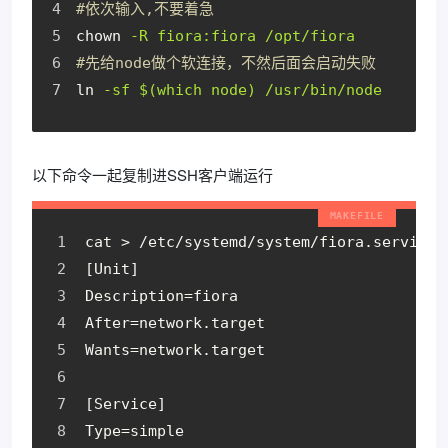
#依次输入,不要着急
chown
-R fiora:fiora /opt/fiora
#先给node做个软连接，不然后面会启动失败
ln
-sf $(which node) /usr/bin/node
以下命令一起复制进SSH客户端运行
cat > /etc/systemd/system/fiora.service 
[Unit]
Description=fiora
After=network.target
Wants=network.target
[Service]
Type=simple