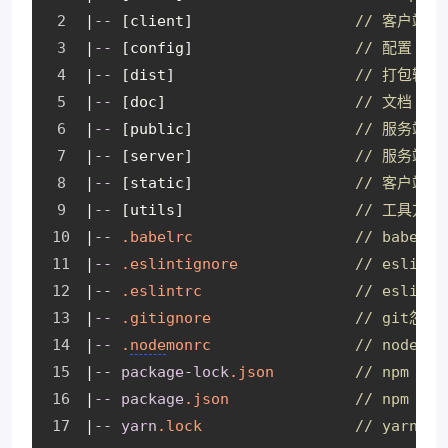
|
--
[client]
// 客户端代
|
--
[config]
// 配置
|
--
[dist]
// 打包输出
|
--
[doc]
// 文档
|
--
[public]
// 服务端静
|
--
[server]
// 服务端代
|
--
[static]
// 客户端静
|
--
[utils]
// 工具方法
|
--
.babelrc
// babel配
|
--
.eslintignore
// eslin
|
--
.eslintrc
// eslin
|
--
.gitignore
// git忽略
|
--
.
node
monrc
// nodemo
|
--
package-lock
.json
// npm
|
--
package
.json
// npm
|
--
yarn
.lock
// yarn