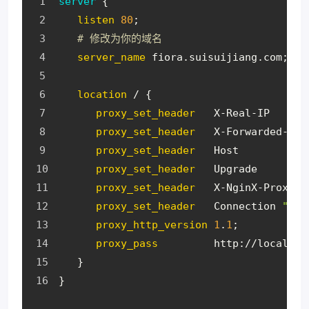
server
 {
listen
80
;
# 修改为你的域名
server_name
 fiora.suisuijiang.com;
location
 / {
proxy_set_header
   X-Real-IP      
proxy_set_header
   X-Forwarded-For
proxy_set_header
   Host           
proxy_set_header
   Upgrade        
proxy_set_header
   X-NginX-Proxy  
proxy_set_header
   Connection 
"upg
proxy_http_version
1
.
1
;
proxy_pass
         http://localhos
   }
}