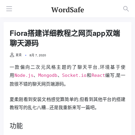
Fiora搭建详细教程之网页app双端
聊天源码
夏柔
8月 7, 2020
一款偏向二次元风格主题的了聊天平台,环境基于使
用
、
、
和
编写,是一
Node.js
Mongodb
Socket.io
React
款很不错的聊天网页端源码。
夏柔刚看到安装文档感觉算简单的,但看到其他平台的搭建
教程写的乱七八糟...还是我重新来写一篇吧。
功能