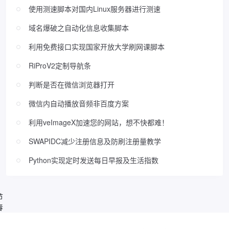
使用测速脚本对国内Linux服务器进行测速
域名爆破之自动化信息收集脚本
利用免费接口实现国家开放大学刷网课脚本
RiProV2定制导航条
判断是否在微信浏览器打开
微信内自动播放音频非百度方案
利用veImageX加速您的网站，想不快都难！
SWAPIDC减少注册信息及防刷注册量教学
Python实现定时发送每日早报及生活指数
节
春