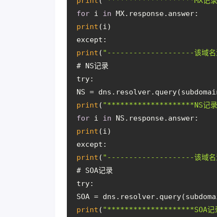
print
(
"********************MX记录
for
 i 
in
 MX.response.answer:
print
(i)
except:
print
(
"--------------------该域名
# NS记录
try:
NS = dns.resolver.query(subdomai
print
(
"********************NS记录
for
 i 
in
 NS.response.answer:
print
(i)
except:
print
(
"--------------------该域名
# SOA记录
try:
SOA = dns.resolver.query(subdoma
print
(
"********************SOA记