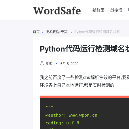
新鲜事
战疫情
首页
技术教程(干货)
Python代码运行检测域名状态
Python代码运行检测域名
夏柔
6月 5, 2020
我之前百度了一些检测dns解析生效的平台,我
环境弄上自己本地运行,都是实时检测的
""
"
@author: www.wpon.cn
coding: utf-8 