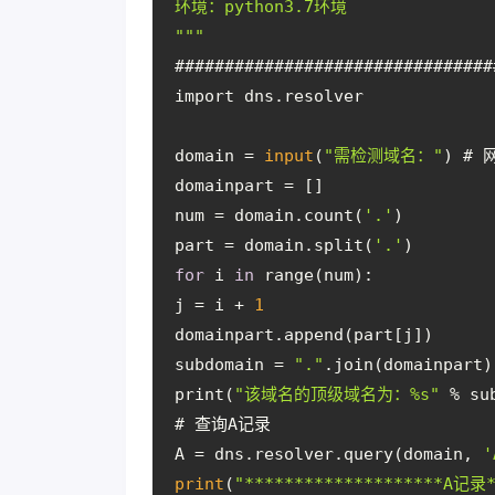
环境：python3.7环境
"
""
################################
import dns.resolver
domain = 
input
(
"需检测域名："
) # 
domainpart = []
num = domain.count(
'.'
)
part = domain.split(
'.'
)
for
 i 
in
 range(num):
j = i + 
1
domainpart.append(part[j])
subdomain = 
"."
.join(domainpar
print(
"该域名的顶级域名为：%s"
 % su
# 查询A记录
A = dns.resolver.query(domain, 
'
print
(
"********************A记录*