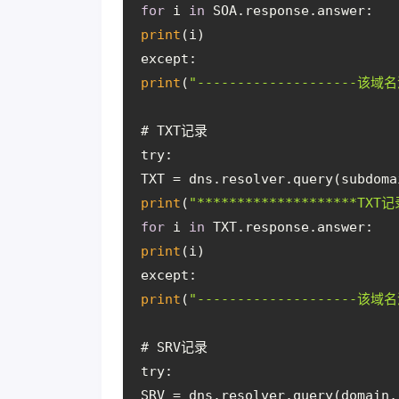
for
 i 
in
 SOA.response.answer:
print
(i)
except:
print
(
"--------------------该域名
# TXT记录
try:
TXT = dns.resolver.query(subdoma
print
(
"********************TXT记
for
 i 
in
 TXT.response.answer:
print
(i)
except:
print
(
"--------------------该域名
# SRV记录
try:
SRV = dns.resolver.query(domain,