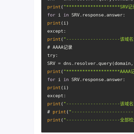
print
(
"********************SRV记
for
 i 
in
 SRV.response.answer:
print
(i)
except:
print
(
"--------------------该域名
# AAAA记录
try:
SRV = dns.resolver.query(domain,
print
(
"********************AAAA
for
 i 
in
 SRV.response.answer:
print
(i)
except:
print
(
"--------------------该域名
# 
print
(
"-----------------------
print
(
"--------------------全