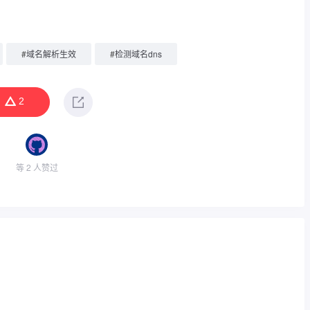
#
域名解析生效
#
检测域名dns
2
等 2 人赞过