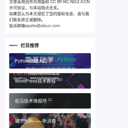
文章采用创作共用版权 CC BY-NC-ND/2.5/CN
许可协议，与本站观点无关。
如果您认为本文侵犯了您的版权信息，请与我
们联系修正或删除。
投诉邮箱
wpsite@aliyun.com
栏目推荐
Python基础入门
33
WordPress技术教程
267
前沿技术情报所
22
城市创新——新消费
11