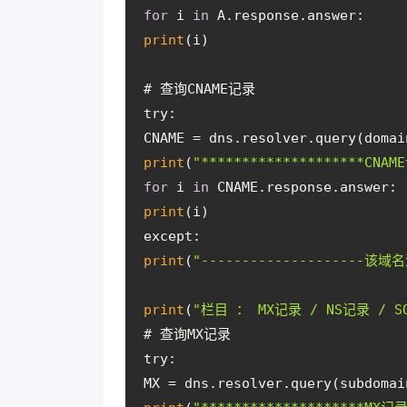
for
 i 
in
 A.response.answer:
print
(i)
# 查询CNAME记录
try:
CNAME = dns.resolver.query(domai
print
(
"********************CNAM
for
 i 
in
 CNAME.response.answer:
print
(i)
except:
print
(
"--------------------该域名
print
(
"栏目 ： MX记录 / NS记录 / S
# 查询MX记录
try:
MX = dns.resolver.query(subdomai