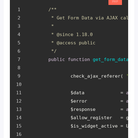
/**
	 * Get Form Data via AJAX call.
	 *
	 * 
@since
 1.18.0
	 * 
@access
 public
	 */
public
function
get_form_data
()
		check_ajax_referer( 
'uae
		$data             = 
arra
		$error            = 
arra
		$response         = 
arra
		$allow_register   = get
		$is_widget_active = UAE