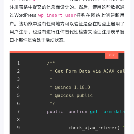
注册表格中提交的信息而设计的。然后，使用这些数据通
过WordPress
挂钩在网站上创建新用
wp_insert_user
户。该功能中没有任何地方可以验证是否在站点上启用了
用户注册，也没有进行任何替代性检查来验证注册表单窗
口小部件是否处于活动状态。
/**
	 * Get Form Data via AJAX call.
	 *
	 * 
@since
 1.18.0
	 * 
@access
 public
	 */
public
function
get_form_data
()
		check_ajax_referer( 
'uae