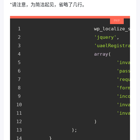
*请注意，为简洁起见，省略了几行。
			wp_localize_scr
'jquery'
,
'uaelRegistratio
array
(
'invalid
'pass_un
'require
'form_no
'incorre
'invalid
'invalid
			)
		);
	}