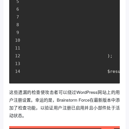
		
				);
				$resu
这些遗漏的检查使攻击者可以绕过WordPress网站上的用
户注册设置。幸运的是，Brainstorm Force在最新版本中添
加了检查功能，以验证用户注册已启用并且小部件处于活
动状态。