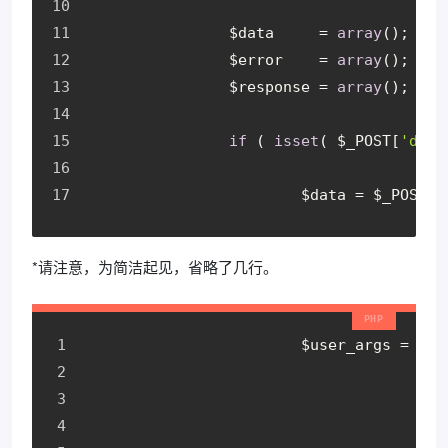
		$data     = 
array
();
		$error    = 
array
();
		$response = 
array
();
if
 ( 
isset
( $_POST[
'data
			$data = $_POST[
'
*请注意，为简洁起见，省略了几行。
			$user_args = ap