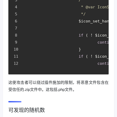
			 * 
@var
 IconSets
			 */
			$icon_set_handl
if
 ( ! $icon_set
continue
			}
if
 ( ! $icon_set
continue
这使攻击者可以绕过插件施加的限制，将恶意文件包含在
受信任的.zip文件中。这包括.php文件。
可发现的随机数