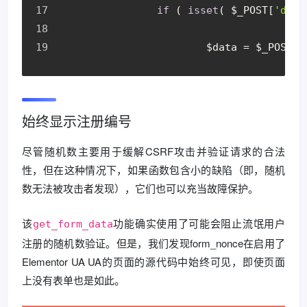
if
 ( 
isset
( $_POST[
'data
			$data = $_POST[
'
始终显示注册编号
尽管随机数主要用于缓解CSRF攻击并验证请求的合法
性，但在这种情况下，如果函数包含小的缺陷（即，随机
数无法被攻击者发现），它们也可以充当故障保护。
该
功能确实使用了可能会阻止流氓用户
get_form_data
注册的随机数验证。但是，我们发现form_nonce在启用了
Elementor UA UA的页面的源代码中始终可见，即使页面
上没有表单也是如此。