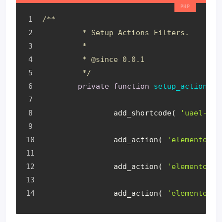
/**
	 * Setup Actions Filters.
	 *
	 * 
@since
 0.0.1
	 */
private
function
setup_actions_f
		add_shortcode( 
'uael-tem
		add_action( 
'elementor/i
		add_action( 
'elementor/e
		add_action( 
'elementor/f