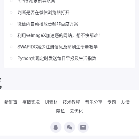
RiProV2定制导航条
判断是否在微信浏览器打开
微信内自动播放音频非百度方案
利用veImageX加速您的网站，想不快都难！
SWAPIDC减少注册信息及防刷注册量教学
Python实现定时发送每日早报及生活指数
节
春
新鲜事
疫情实况
UI素材
技术教程
音乐分享
专题
友情
隐私
云优化