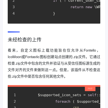
if
 ( ! current_user_can( 
return
new
 \WP_Er
		}
未经检查的上传
看来，自定义图标上载功能旨在仅允许从Fontello，
IcoMoon或Fontastic图标创建站点创建的.zip文件。它通过
检查.zip文件中包含的文件并验证与从受信任图标源生成的
文件对齐的文件来做到这一点。但是，该插件从不检查这
些.zip文件中是否包含任何其他文件。
	$supported_icon_sets = 
self
::get
foreach
 ( $supported_ico
/**