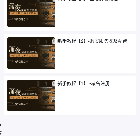
新手教程【2】-购买服务器及配置
新手教程【1】 -域名注册
节
春