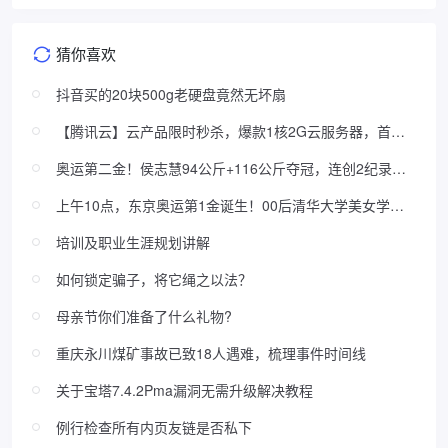
猜你喜欢
抖音买的20块500g老硬盘竟然无坏扇
【腾讯云】云产品限时秒杀，爆款1核2G云服务器，首年
74元
奥运第二金！侯志慧94公斤+116公斤夺冠，连创2纪录，
对手折服
上午10点，东京奥运第1金诞生！00后清华大学美女学霸
为中国争光
培训及职业生涯规划讲解
如何锁定骗子，将它绳之以法？
母亲节你们准备了什么礼物?
重庆永川煤矿事故已致18人遇难，梳理事件时间线
关于宝塔7.4.2Pma漏洞无需升级解决教程
例行检查所有内页友链是否私下