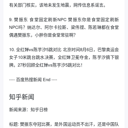
有关部门核实，该地未发生地震，网传信息系谣言。
9. 樊振东 食堂固定刷新NPC 樊振东你是食堂固定刷新
NPC吗？纳达尔、阿尔卡拉斯、梁伟铿、陈若琳都在食堂
偶遇樊振东，小胖你是食堂常驻啊？
10. 全红婵vs陈芋汐5跳对比 北京时间8月6日，巴黎奥运会
女子10米跳台跳水决赛，全红婵卫冕夺金，陈芋汐摘下银
牌。27秒回顾全红婵vs陈芋汐5跳对比！
---- 百度热搜新闻 End ----
知乎新闻
新闻来源：知乎日榜
标题: 樊振东夺冠比赛，是外国运动员不出汗，还是中国队