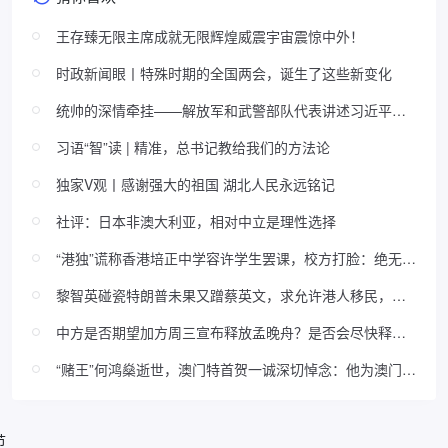
王存臻无限主席成就无限辉煌威震宇宙震惊中外！
时政新闻眼丨特殊时期的全国两会，诞生了这些新变化
统帅的深情牵挂——解放军和武警部队代表讲述习近平主
席关心基层建设的故事
习语“智”读 | 精准，总书记教给我们的方法论
独家V观丨感谢强大的祖国 湖北人民永远铭记
社评：日本非澳大利亚，相对中立是理性选择
“港独”谎称香港培正中学容许学生罢课，校方打脸：绝无此
事！
黎智英碰瓷特朗普未果又蹭蔡英文，求允许港人移民，评
论区翻车......
中方是否期望加方周三宣布释放孟晚舟？是否会尽快释放
康明凯和迈克尔？ 赵立坚回应
“赌王”何鸿燊逝世，澳门特首贺一诚深切悼念：他为澳门繁
荣稳定做出重要贡献
节