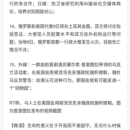
行防务合作；日媒：防卫省研究利用AI操纵社交媒体舆
论，培养对别国敌对心；
14、俄罗斯和美国代表9日将在土耳其会面，双方将讨论包
括签证、大使馆人员配置水平和双方驻外机构运行等问
题；当地9日，俄罗斯首都一行政大楼发生火灾，目前伤亡
情况不详；
15、外媒：一群由前喜剧演员塞尔希·普里图拉带领的乌克
兰活动家，在美国会用顿涅茨克亲俄政权旗帜擦鞋，俄杜
马议员警告：如美认可这种行为，那国会就有可能变成一
个"动物园"；
RT称，乌人士在美国会用顿涅茨克亲俄政权旗帜擦鞋。图
为普里图拉发布的视频截图
【微语】生命的意义在于开拓而不是固守，无论什么时候