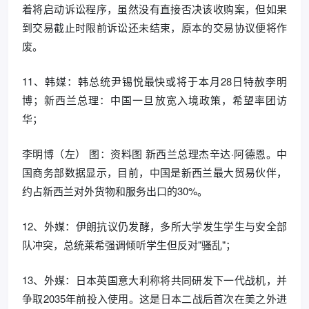
着将启动诉讼程序，虽然没有直接否决该收购案，但如果
到交易截止时限前诉讼还未结束，原本的交易协议便将作
废。
11、韩媒：韩总统尹锡悦最快或将于本月28日特赦李明
博；新西兰总理：中国一旦放宽入境政策，希望率团访
华；
李明博（左） 图：资料图 新西兰总理杰辛达·阿德恩。中
国商务部数据显示，目前，中国是新西兰最大贸易伙伴，
约占新西兰对外货物和服务出口的30%。
12、外媒：伊朗抗议仍发酵，多所大学发生学生与安全部
队冲突，总统莱希强调倾听学生但反对"骚乱"；
13、外媒：日本英国意大利称将共同研发下一代战机，并
争取2035年前投入使用。这是日本二战后首次在美之外进