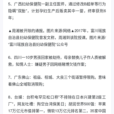
5、广西妇幼保健院一副主任医师，通过修改B超单等行为
隐瞒"双胎"，计划孕妇生产后贩卖其中一婴，终审获刑6
年；
▲周湘被开除的通报。图片来源/网络▲2017年，富川瑶族
自治县妇幼保健院曾发文称，周湘到该院授课。图片来源/
“富川瑶族自治县妇幼保健院“公众号
6、四川一10岁男孩回家被劫持，母亲替换儿子作人质被解
救，知情人士：嫌疑男子因网络赌博欠钱作案；
7、广东佛山：祖庙、桂城、大良三个街道暂停限购。意味
着佛山全域取消限购；
8、台媒：台积电罕见松口称"不排除在日本兴建第2座工
厂"，网友吐槽：掏空台湾保美日；胡润世界500强：苹果
17万亿元市值排第一，微软13万亿元排名第二，35家中国