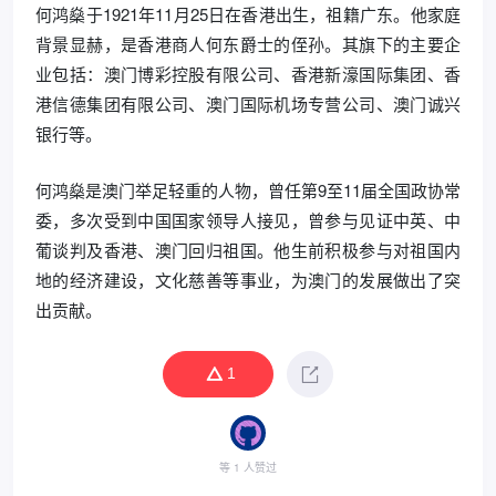
何鸿燊于1921年11月25日在香港出生，祖籍广东。他家庭
背景显赫，是香港商人何东爵士的侄孙。其旗下的主要企
业包括：澳门博彩控股有限公司、香港新濠国际集团、香
港信德集团有限公司、澳门国际机场专营公司、澳门诚兴
银行等。
何鸿燊是澳门举足轻重的人物，曾任第9至11届全国政协常
委，多次受到中国国家领导人接见，曾参与见证中英、中
葡谈判及香港、澳门回归祖国。他生前积极参与对祖国内
地的经济建设，文化慈善等事业，为澳门的发展做出了突
出贡献。
1
等 1 人赞过