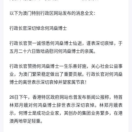
以下为澳门特别行政区网站发布的消息全文：
行政长官深切悼念何鸿燊博士
行政长官贺一诚惊悉何鸿燊博士仙逝，谨表深切哀悼，于
五月二十六日致唁函慰问何鸿燊博士的亲属。
行政长官赞扬何鸿燊博士一生乐善好施，关心社会公益事
业，为澳门繁荣稳定做出了重要贡献。行政长官对何鸿燊
博士的离世表示深切哀悼并望家属节哀！
26日下午，香港特区政府网站也曾发布新闻公报称，特首
林郑月娥对何鸿燊博士辞世表示深切哀悼。林郑月娥表
示，何博士是成功企业家，其创办的集团业务繁多，在港
澳两地举足轻重。