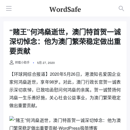
“赌王”何鸿燊逝世，澳门特首贺一诚
深切悼念：他为澳门繁荣稳定做出重
要贡献
转载小助手
5月 27, 2020
【环球网综合报道】2020年5月26日，港澳知名爱国企业
家何鸿燊逝世，享年98岁。对此，澳门行政长官贺一诚表
示深切哀悼，已致唁函慰问何鸿燊的亲属。贺一诚赞扬何
鸿燊一生乐善好施，关心社会公益事业，为澳门繁荣稳定
做出重要贡献。