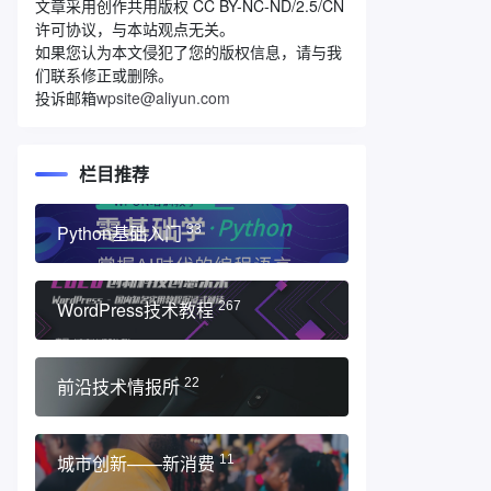
文章采用创作共用版权 CC BY-NC-ND/2.5/CN
许可协议，与本站观点无关。
如果您认为本文侵犯了您的版权信息，请与我
们联系修正或删除。
投诉邮箱
wpsite@aliyun.com
栏目推荐
Python基础入门
33
WordPress技术教程
267
前沿技术情报所
22
城市创新——新消费
11