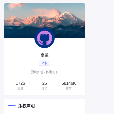
夏柔
站长
夏山如碧 - 怀柔天下
1726
25
58146K
文章
评论
获赞
版权声明