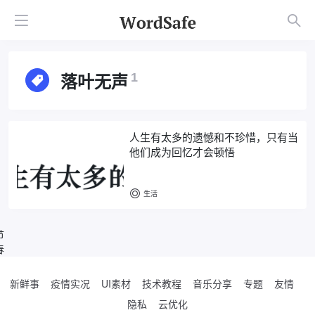
落叶无声
1
人生有太多的遗憾和不珍惜，只有当
他们成为回忆才会顿悟
生活
节
春
新鲜事
疫情实况
UI素材
技术教程
音乐分享
专题
友情
隐私
云优化