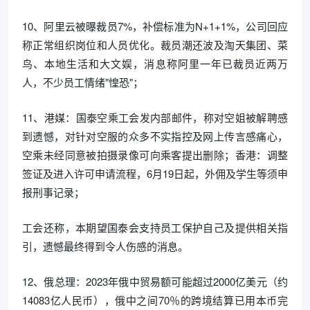
10、阿里云被曝裁员7%，补偿标准为N+1+1%，公司回应
称正常组织岗位和人员优化。裁员潮还波及淘天集团、菜
鸟、本地生活和大文娱，消息称阿里一年已裁员近两万
人，不少员工情绪"惶恐"；
11、港媒：国泰空乘工会发内部邮件，称对空姐被解聘感
到遗憾，对针对空服的众多不实指控及网上传言感痛心，
空乘未经同意被拍摄录像可向乘客提出删除；香港：调整
签证及进入许可申请流程，6月19日起，外佣及学生等须申
报刑事记录；
工会还称，本期望国泰会支持员工保护自己及提供相关指
引，遗憾最终得到令人伤感的消息。
12、俄总理：2023年俄中贸易额可能超过2000亿美元（约
14083亿人民币），俄中之间70％的跨境结算已用本币完