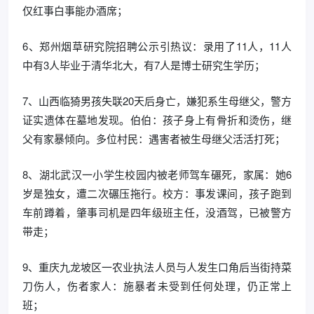
仅红事白事能办酒席；
6、郑州烟草研究院招聘公示引热议：录用了11人，11人
中有3人毕业于清华北大，有7人是博士研究生学历；
7、山西临猗男孩失联20天后身亡，嫌犯系生母继父，警方
证实遗体在墓地发现。伯伯：孩子身上有骨折和烫伤，继
父有家暴倾向。多位村民：遇害者被生母继父活活打死；
8、湖北武汉一小学生校园内被老师驾车碾死，家属：她6
岁是独女，遭二次碾压拖行。校方：事发课间，孩子跑到
车前蹲着，肇事司机是四年级班主任，没酒驾，已被警方
带走；
9、重庆九龙坡区一农业执法人员与人发生口角后当街持菜
刀伤人，伤者家人：施暴者未受到任何处理，仍正常上
班；