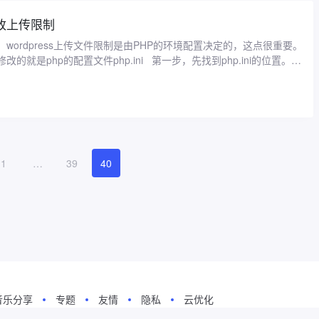
s修改上传限制
wordpress上传文件限制是由PHP的环境配置决定的，这点很重要。
的就是php的配置文件php.ini 第一步，先找到php.ini的位置。如
1
…
39
40
音乐分享
专题
友情
隐私
云优化