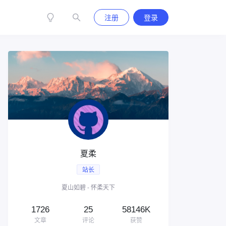
注册
登录
夏柔
站长
夏山如碧 - 怀柔天下
1726
25
58146K
文章
评论
获赞