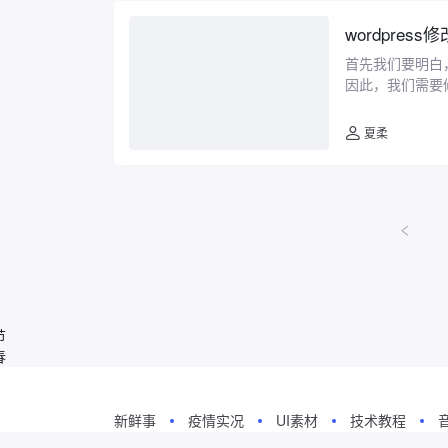
wordpres
首先我们要明白，
因此，我们需要修改
果是 ...
夏柔
节
春
新鲜事
疫情实况
UI素材
技术教程