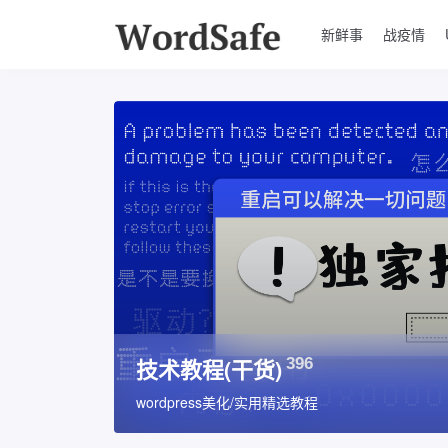
新鲜事
战疫情
技术教程(干货)
396
wordpress美化/实用精选教程