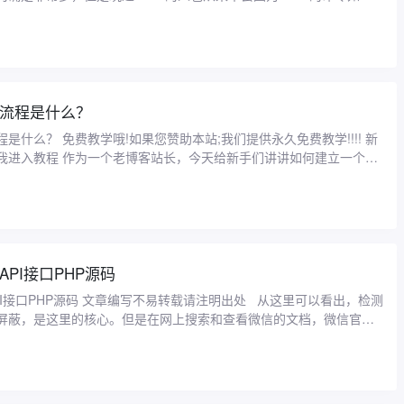
流程是什么？
是什么？ 免费教学哦!如果您赞助本站;我们提供永久免费教学!!!! 新
:点我进入教程 作为一个老博客站长，今天给新手们讲讲如何建立一个自
基本的流程，这 ...
PI接口PHP源码
PI接口PHP源码 文章编写不易转载请注明出处 从这里可以看出，检测
屏蔽，是这里的核心。但是在网上搜索和查看微信的文档，微信官方
询方法。分 ...