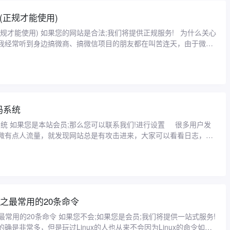
(正规才能使用)
规才能使用) 如果您的网站是合法;我们将提供正规服务! 为什么关心
我经常听到身边搞微商、搞微信项目的朋友都在叫苦连天，由于微信
名被拦截、弄得 ...
码系统
系统 如果您是本站会员;那么您可以联系我们!进行设置 很多用户发
微有点人流量，就发现网站总是有攻击进来，大家可以看看日志，会
 ...
ux之最常用的20条命令
x之最常用的20条命令 如果您不会;如果您是会员;我们将提供一站式服务!
令的确是非常多，但是玩过Linux的人也从来不会因为Linux的命令如此