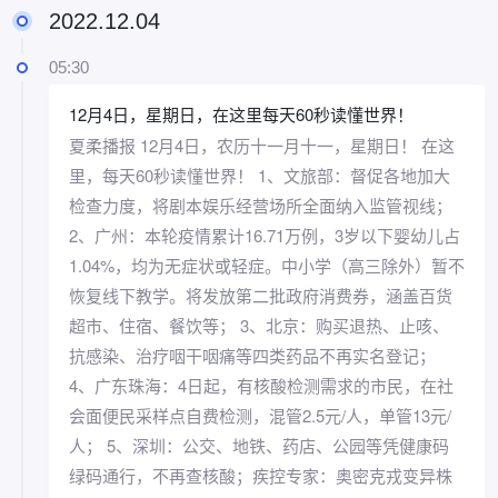
2022.12.04
05:30
12月4日，星期日，在这里每天60秒读懂世界！
夏柔播报 12月4日，农历十一月十一，星期日！ 在这
里，每天60秒读懂世界！ 1、文旅部：督促各地加大
检查力度，将剧本娱乐经营场所全面纳入监管视线；
2、广州：本轮疫情累计16.71万例，3岁以下婴幼儿占
1.04%，均为无症状或轻症。中小学（高三除外）暂不
恢复线下教学。将发放第二批政府消费券，涵盖百货
超市、住宿、餐饮等； 3、北京：购买退热、止咳、
抗感染、治疗咽干咽痛等四类药品不再实名登记；
4、广东珠海：4日起，有核酸检测需求的市民，在社
会面便民采样点自费检测，混管2.5元/人，单管13元/
人； 5、深圳：公交、地铁、药店、公园等凭健康码
绿码通行，不再查核酸；疾控专家：奥密克戎变异株