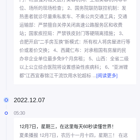
位、场所的现场检查； 2、国务院联防联控机制：发
热患者就诊尽量乘私家车、不乘公共交通工具；交通
运输部：严禁擅自关停关闭高速公路服务区和收费
站；国家疾控局：严禁铁皮封门等硬隔离措施； 3、
合肥开启"二手房互换"新模式：所有权人将房屋进行等
价或差价交换； 4、西藏仁布：对承租国有房屋的民
办非企业单位最多免9个月房租； 5、山西：全省二级
以上公立综合医院将设置感染性疾病科； 6、"亚洲锂
都"江西宜春锦江干流饮用水铊超标 ...
[阅读更多]
2022.12.07
05:30
12月7日，星期三，在这里每天60秒读懂世界！
夏柔播报 12月7日，农历十一月十四，星期三！ 在这