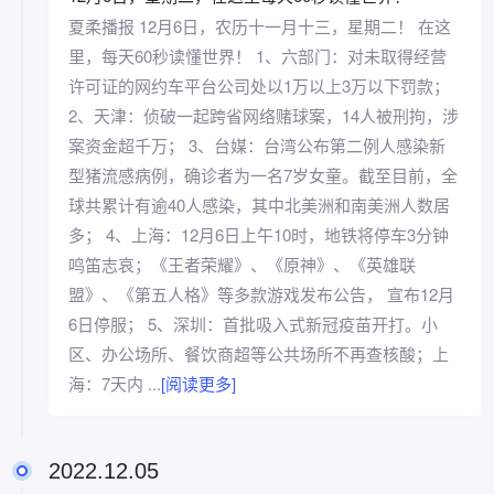
夏柔播报 12月6日，农历十一月十三，星期二！ 在这
里，每天60秒读懂世界！ 1、六部门：对未取得经营
许可证的网约车平台公司处以1万以上3万以下罚款；
2、天津：侦破一起跨省网络赌球案，14人被刑拘，涉
案资金超千万； 3、台媒：台湾公布第二例人感染新
型猪流感病例，确诊者为一名7岁女童。截至目前，全
球共累计有逾40人感染，其中北美洲和南美洲人数居
多； 4、上海：12月6日上午10时，地铁将停车3分钟
鸣笛志哀；《王者荣耀》、《原神》、《英雄联
盟》、《第五人格》等多款游戏发布公告， 宣布12月
6日停服； 5、深圳：首批吸入式新冠疫苗开打。小
区、办公场所、餐饮商超等公共场所不再查核酸；上
海：7天内 ...
[阅读更多]
2022.12.05