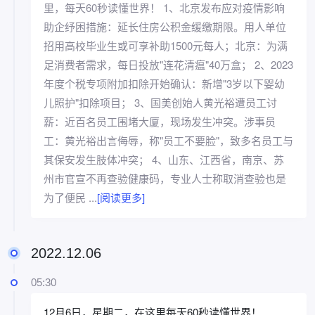
里，每天60秒读懂世界！ 1、北京发布应对疫情影响
助企纾困措施：延长住房公积金缓缴期限。用人单位
招用高校毕业生或可享补助1500元每人；北京：为满
足消费者需求，每日投放"连花清瘟"40万盒； 2、2023
年度个税专项附加扣除开始确认：新增"3岁以下婴幼
儿照护"扣除项目； 3、国美创始人黄光裕遭员工讨
薪：近百名员工围堵大厦，现场发生冲突。涉事员
工：黄光裕出言侮辱，称"员工不要脸"，致多名员工与
其保安发生肢体冲突； 4、山东、江西省，南京、苏
州市官宣不再查验健康码，专业人士称取消查验也是
为了便民 ...
[阅读更多]
2022.12.06
05:30
12月6日，星期二，在这里每天60秒读懂世界！