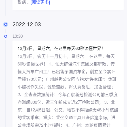
致病 ...
[阅读更多]
2022.12.03
19:30
12月3日，星期六，在这里每天60秒读懂世界！
12月3日，农历十一月初十，星期六！ 在这里，每天
60秒读懂世界！ 1、恒大辟谣汽车集团总部解散，传
恒大汽车广州工厂已出售予国资车企，创立至今累计
亏损170亿元；广州越秀公安回应错发"许家印"：休班
小编操作失误，诚挚道歉，将认真反思，加强管理；
2、企查查数据统计：今年百家新冠检测公司前三季度
净赚超800亿，近三年新成立近2万检验公司； 3、北
京：自12月5日起，公交、地铁不得拒绝无48小时核酸
的乘客乘车；重庆：乘坐交通工具只查验渝康码，进
公共场所需72小时核酸； 4、广州：本轮疫情累计