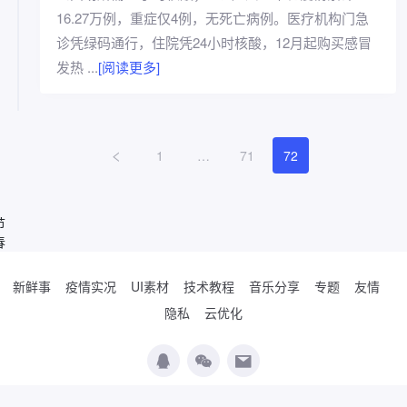
16.27万例，重症仅4例，无死亡病例。医疗机构门急
诊凭绿码通行，住院凭24小时核酸，12月起购买感冒
发热 ...
[阅读更多]
1
…
71
72
节
春
新鲜事
疫情实况
UI素材
技术教程
音乐分享
专题
友情
隐私
云优化
Copyright © 2019-2026
WordPress极简博客
. Designed by
夏柔
.
辽公网安备