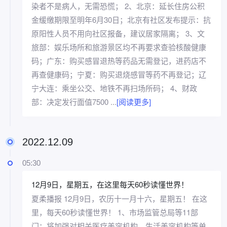
染者不是病人，无需恐慌； 2、北京：延长住房公积
金缓缴期限至明年6月30日；北京有社区发布提示：抗
原阳性人员不用向社区报备，建议居家隔离； 3、文
旅部：娱乐场所和旅游景区均不再要求查验核酸健康
码；广东：购买感冒退热等药品无需登记，进药店不
再查健康码；宁夏：购买退烧感冒等药不再登记；辽
宁大连：乘坐公交、地铁不再扫场所码； 4、财政
部：决定发行面值7500 ...
[阅读更多]
2022.12.09
05:30
12月9日，星期五，在这里每天60秒读懂世界！
夏柔播报 12月9日，农历十一月十六，星期五！ 在这
里，每天60秒读懂世界！ 1、市场监管总局等11部
门：将加强对相关医疗美容机构、生活美容机构等单