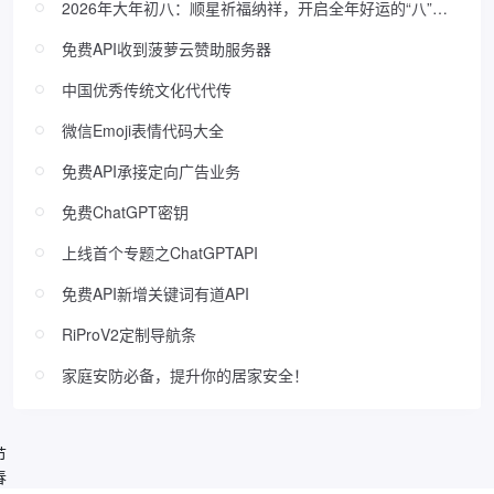
2026年大年初八：顺星祈福纳祥，开启全年好运的“八”方
吉日
免费API收到菠萝云赞助服务器
中国优秀传统文化代代传
微信Emoji表情代码大全
免费API承接定向广告业务
免费ChatGPT密钥
上线首个专题之ChatGPTAPI
免费API新增关键词有道API
RiProV2定制导航条
家庭安防必备，提升你的居家安全！
节
春