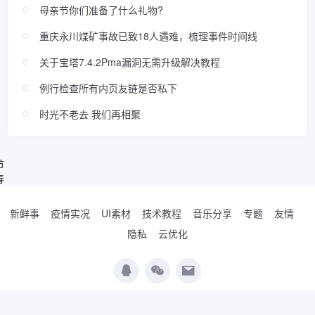
母亲节你们准备了什么礼物?
重庆永川煤矿事故已致18人遇难，梳理事件时间线
关于宝塔7.4.2Pma漏洞无需升级解决教程
例行检查所有内页友链是否私下
时光不老去 我们再相聚
节
春
新鲜事
疫情实况
UI素材
技术教程
音乐分享
专题
友情
隐私
云优化
Copyright © 2019-2026
WordPress极简博客
. Designed by
夏柔
.
辽公网安备
21010502000474号
辽ICP备19017037号-2