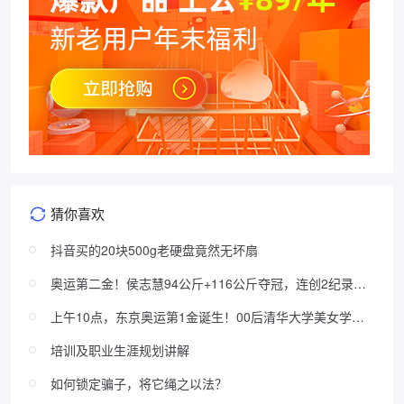
猜你喜欢
抖音买的20块500g老硬盘竟然无坏扇
奥运第二金！侯志慧94公斤+116公斤夺冠，连创2纪录，
对手折服
上午10点，东京奥运第1金诞生！00后清华大学美女学霸
为中国争光
培训及职业生涯规划讲解
如何锁定骗子，将它绳之以法？