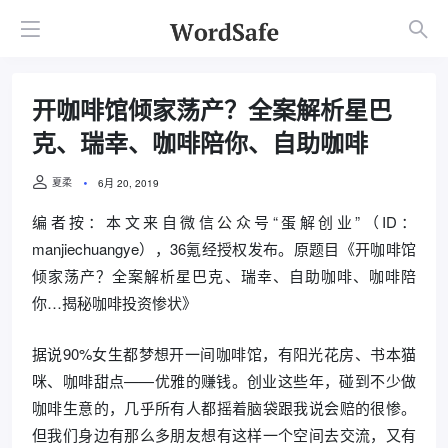
开咖啡馆倾家荡产？全案解析星巴
克、瑞幸、咖啡陪你、自助咖啡
夏柔
6月 20, 2019
编者按：本文来自微信公众号“蛋解创业”（ID：
manjiechuangye），36氪经授权发布。原题目《开咖啡馆
倾家荡产？全案解析星巴克、瑞幸、自助咖啡、咖啡陪
你…揭秘咖啡投资惨状》
据说90%女生都梦想开一间咖啡馆，有阳光花房、书本猫
咪、咖啡甜点——优雅的赚钱。创业这些年，碰到不少做
咖啡生意的，几乎所有人都摇着脑袋跟我说会赔的很惨。
但我们身边有那么多朋友想有这样一个空间去交流，又有