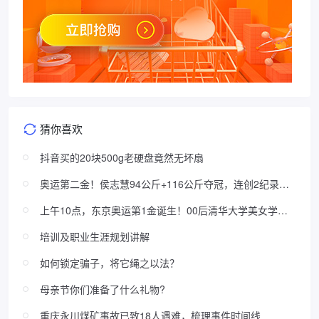
猜你喜欢
抖音买的20块500g老硬盘竟然无坏扇
奥运第二金！侯志慧94公斤+116公斤夺冠，连创2纪录，
对手折服
上午10点，东京奥运第1金诞生！00后清华大学美女学霸
为中国争光
培训及职业生涯规划讲解
如何锁定骗子，将它绳之以法？
母亲节你们准备了什么礼物?
重庆永川煤矿事故已致18人遇难，梳理事件时间线