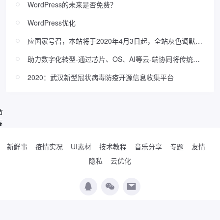
WordPress的未来是否免费？
WordPress优化
应国家号召，本站将于2020年4月3日起，全站灰色调默哀
至4月4日23:59:59（附灰色调教程）
助力数字化转型-通过芯片、OS、AI等云-端协同将传统设
备变得智能
2020：武汉新型冠状病毒防疫开源信息收集平台
节
春
新鲜事
疫情实况
UI素材
技术教程
音乐分享
专题
友情
隐私
云优化
Copyright © 2019-2026
WordPress极简博客
. Designed by
夏柔
.
辽公网安备
21010502000474号
辽ICP备19017037号-2