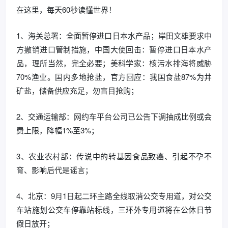
在这里，每天60秒读懂世界！
1、海关总署：全面暂停进口日本水产品；岸田文雄要求中
方撤销进口管制措施，中国大使回击：暂停进口日本水产
品，理所当然，完全必要；美科学家：核污水排海将威胁
70%渔业。国内多地抢盐，官方回应：我国食盐87%为井
矿盐，储备供应充足，勿盲目抢购；
2、交通运输部：网约车平台公司已公告下调抽成比例或会
费上限，降幅1%至3%；
3、农业农村部：传说中的转基因食品致癌、引起不孕不
育、影响后代是谣言；
4、北京：9月1日起二环主路全线取消公交专用道，对公交
车站施划公交车停靠站标线，三环外专用道将在公休日节
假日放开；