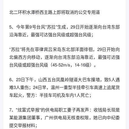
北二环积水潭桥西主路上即将取消的公交专用道
5、今年第9号台风"苏拉"生成，29日开始逐渐向台湾东部
沿海靠近，最强可达强台风级或超强台风级；
“苏拉”将先在菲律宾吕宋岛东北部洋面徘徊，29日开始向
北偏西方向移动，逐渐向台湾东部沿海靠近，最强可达强
台风级或超强台风级（45-52m/s，14-16级）。
6、23日下午，山西五台凤凰岭隧道大巴车撞墙，致5人遇
难3人重伤；24日早，温州一重型半挂牵引车高速上追尾货
车起火，警方：半挂车司机及车内1人死亡；
7、"炫富式举报"的供电局职工妻子再发声：收钱局长现是
某能源集团董事，广州供电局无核查权限，她已向中纪委
提交举报材料；