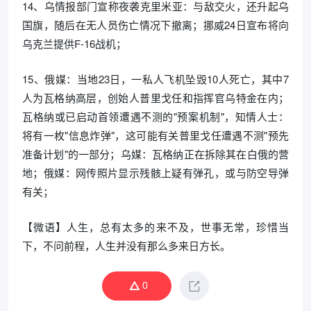
14、乌情报部门宣称夜袭克里米亚：与敌交火，还升起乌
国旗，随后在无人员伤亡情况下撤离；挪威24日宣布将向
乌克兰提供F-16战机；
15、俄媒：当地23日，一私人飞机坠毁10人死亡，其中7
人为瓦格纳高层，创始人普里戈任和指挥官乌特金在内；
瓦格纳或已启动首领遭遇不测的"预案机制"，知情人士：
将有一枚"信息炸弹"，这可能有关普里戈任遭遇不测"预先
准备计划"的一部分；乌媒：瓦格纳正在拆除其在白俄的营
地；俄媒：网传照片显示残骸上疑有弹孔，或与防空导弹
有关；
【微语】人生，总有太多的来不及，世事无常，珍惜当
下，不问前程，人生并没有那么多来日方长。
0