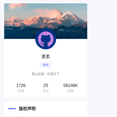
夏柔
站长
夏山如碧 - 怀柔天下
1726
25
58146K
文章
评论
获赞
版权声明