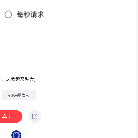
计，总会越来越大；
#
调用量太大
1