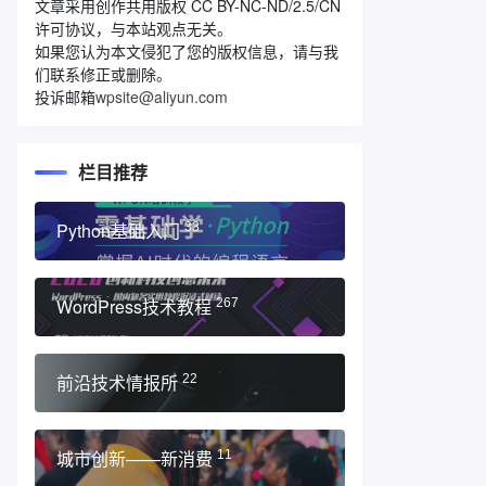
文章采用创作共用版权 CC BY-NC-ND/2.5/CN
许可协议，与本站观点无关。
如果您认为本文侵犯了您的版权信息，请与我
们联系修正或删除。
投诉邮箱
wpsite@aliyun.com
栏目推荐
Python基础入门
33
WordPress技术教程
267
前沿技术情报所
22
城市创新——新消费
11