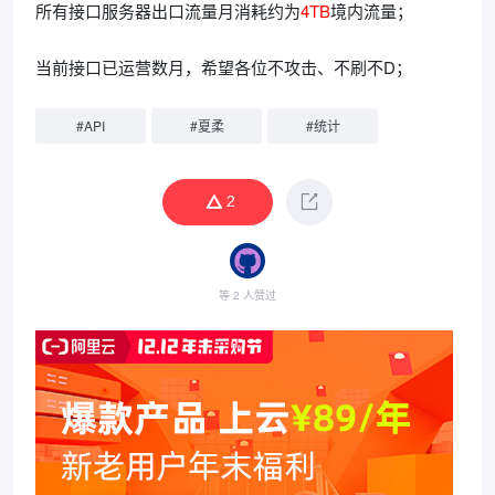
所有接口服务器出口流量月消耗约为
4TB
境内流量；
当前接口已运营数月，希望各位不攻击、不刷不D；
#
API
#
夏柔
#
统计
2
等 2 人赞过