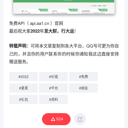
免费API（ api.aa1.cn ）官网
最后祝大家
2022
年
发大财，行大运
！
转载声明：
可将本文章复制到各大平台，QQ号可更为你自
己的，并且你的用户联系你的时候你通知我这边直接安排
赠送服务。
#
2022
#
价值
#
免费
#
夏柔
#
平台
#
朋友
#
礼包
#
资料
524