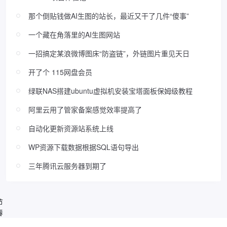
那个倒贴钱做AI生图的站长，最近又干了几件“傻事”
一个藏在角落里的AI生图网站
一招搞定某浪微博图床“防盗链”，外链图片重见天日
开了个 115网盘会员
绿联NAS搭建ubuntu虚拟机安装宝塔面板保姆级教程
阿里云用了管家备案感觉效率提高了
自动化更新资源站系统上线
WP资源下载数据根据SQL语句导出
三年腾讯云服务器到期了
节
春