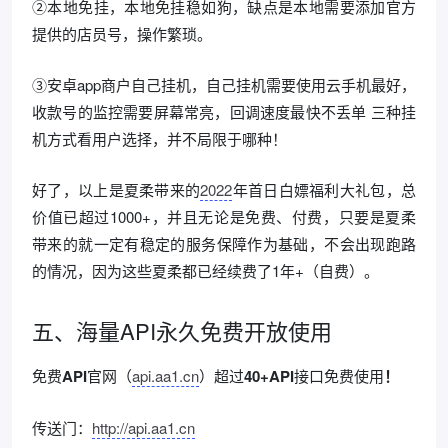
②本地免挂，本地免挂稳如狗，缺点是本地需要添加官方
提供的店员号，操作繁琐。
③安卓app商户自己挂机，自己挂机需要使用云手机最好，
收款号的监控需要屏幕常亮，回调速度最快不丢单 三种挂
机方式看用户选择，并不局限于哪种！
好了，以上是夏柔带来的
2022
年首日白嫖福利大礼包，总
价值已超过1000+，并且无论是免费、付费，只要是夏柔
带来的就一定有稳定的服务保障作为基础，不会出现跑路
的情况，因为这些夏柔都已经续费了1年+（自费）。
五、海量API永久免费开放使用
免费
API
官网（
api.aa1.cn
）超过
40+API
接口免费使用
！
传送门：
http://api.aa1.cn