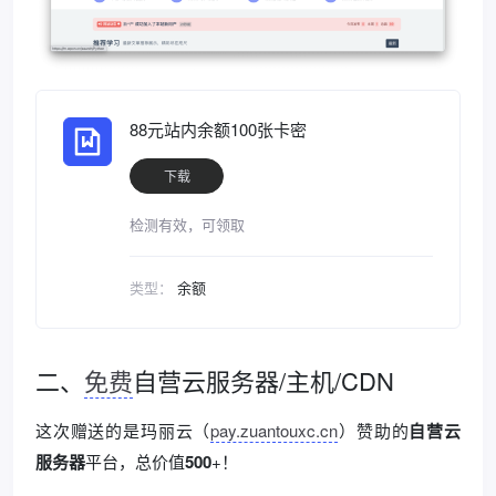
88元站内余额100张卡密
下载
检测有效，可领取
类型：
余额
二、
免费
自营云服务器/主机/CDN
这次赠送的是玛丽云（
pay.zuantouxc.cn
）赞助的
自营云
服务器
平台，总价值
500
+！