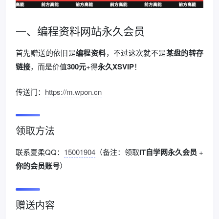
一、编程资料网站永久会员
首先赠送的依旧是
编程资料
，不过这次就不是
某盘的转存
链接
，而是价值
300元
+得
永久XSVIP
！
传送门：
https://m.wpon.cn
领取方法
联系夏柔QQ：
15001904
（备注：领取
IT自学网永久会员
+
你的会员账号
）
赠送内容