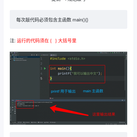
每次敲代码必须包含主函数 main(){}
注:
运行的代码须在 { } 大括号里