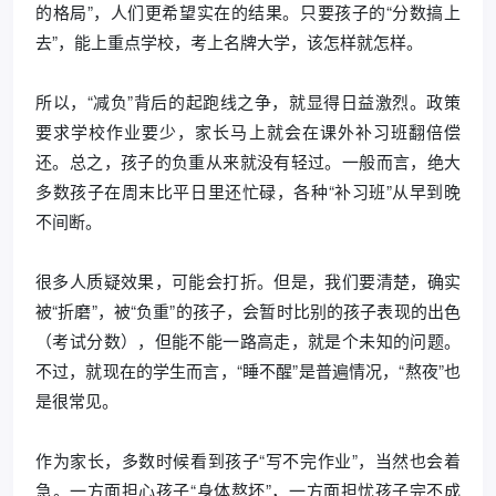
的格局”，人们更希望实在的结果。只要孩子的“分数搞上
去”，能上重点学校，考上名牌大学，该怎样就怎样。
所以，“减负”背后的起跑线之争，就显得日益激烈。政策
要求学校作业要少，家长马上就会在课外补习班翻倍偿
还。总之，孩子的负重从来就没有轻过。一般而言，绝大
多数孩子在周末比平日里还忙碌，各种“补习班”从早到晚
不间断。
很多人质疑效果，可能会打折。但是，我们要清楚，确实
被“折磨”，被“负重”的孩子，会暂时比别的孩子表现的出色
（考试分数），但能不能一路高走，就是个未知的问题。
不过，就现在的学生而言，“睡不醒”是普遍情况，“熬夜”也
是很常见。
作为家长，多数时候看到孩子“写不完作业”，当然也会着
急。一方面担心孩子“身体熬坏”，一方面担忧孩子完不成