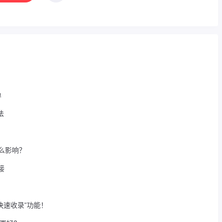
单
法
么影响？
接
快速收录”功能！