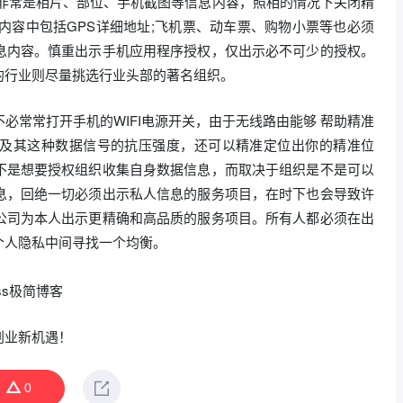
，非常是相片、部位、手机截图等信息内容，照相的情况下关闭精
息内容中包括GPS详细地址;飞机票、动车票、购物小票等也必须
息内容。慎重出示手机应用程序授权，仅出示必不可少的授权。
的行业则尽量挑选行业头部的著名组织。
不必常常打开手机的WIFI电源开关，由于无线路由能够 帮助精准
号，及其这种数据信号的抗压强度，还可以精准定位出你的精准位
不是想要授权组织收集自身数据信息，而取决于组织是不是可以
息，回绝一切必须出示私人信息的服务项目，在时下也会导致许
公司为本人出示更精确和高品质的服务项目。所有人都必须在出
个人隐私中间寻找一个均衡。
创业新机遇！
0