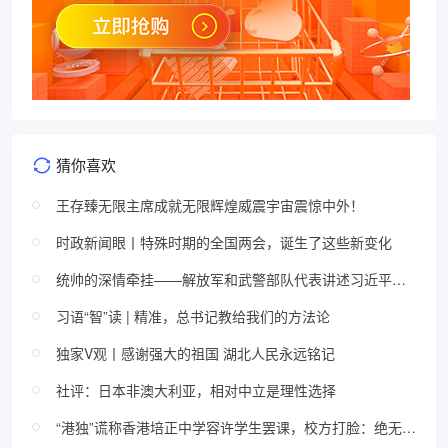
猜你喜欢
王存臻无限主席成就无限辉煌威震宇宙震惊中外！
时政新闻眼丨特殊时期的全国两会，诞生了这些新变化
统帅的深情牵挂——解放军和武警部队代表讲述习近平主
席关心基层建设的故事
习语“智”读 | 精准，总书记教给我们的方法论
独家V观丨感谢强大的祖国 湖北人民永远铭记
社评：日本非澳大利亚，相对中立是理性选择
“港独”谎称香港培正中学容许学生罢课，校方打脸：绝无此
事！