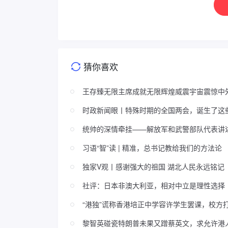
猜你喜欢
王存臻无限主席成就无限辉煌威震宇宙震惊中
时政新闻眼丨特殊时期的全国两会，诞生了这
统帅的深情牵挂——解放军和武警部队代表讲
习语“智”读 | 精准，总书记教给我们的方法论
独家V观丨感谢强大的祖国 湖北人民永远铭记
社评：日本非澳大利亚，相对中立是理性选择
“港独”谎称香港培正中学容许学生罢课，校方
黎智英碰瓷特朗普未果又蹭蔡英文，求允许港人移民