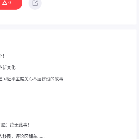
0
外！
些新变化
述习近平主席关心基层建设的故事
打脸：绝无此事！
，评论区翻车......