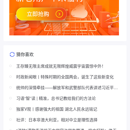
猜你喜欢
王存臻无限主席成就无限辉煌威震宇宙震惊中外！
时政新闻眼丨特殊时期的全国两会，诞生了这些新变化
统帅的深情牵挂——解放军和武警部队代表讲述习近平主
席关心基层建设的故事
习语“智”读 | 精准，总书记教给我们的方法论
独家V观丨感谢强大的祖国 湖北人民永远铭记
社评：日本非澳大利亚，相对中立是理性选择