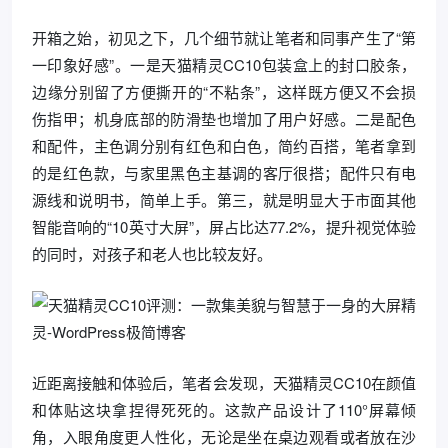
开箱之始，初见之下，几个细节就让笔者和同事产生了“第
一印象好感”。一是天猫精灵CC10包装盒上的封口胶条，
边缘分别留了方便撕开的“不粘条”，这样既方便又不会损
伤指甲；机身底部的防滑垫也增加了用户好感。二是配色
和配件，主色调分别有红色和白色，简约百搭，笔者拿到
的是红色款，与家里黑色主基调的客厅很搭；配件只有电
源线和说明书，简单上手。第三，就是明显大于市面其他
智能音响的“10英寸大屏”，屏占比达77.2%，提升视觉体验
的同时，对孩子和老人也比较友好。
近距离接触和体验后，笔者会发现，天猫精灵CC10在颜值
和体贴这块拿捏得死死的。这款产品设计了110°屏幕倾
角，入眼角度更人性化，无论是坐在桌边观看或者放在沙