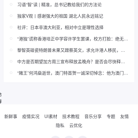
习语“智”读 | 精准，总书记教给我们的方法论
独家V观丨感谢强大的祖国 湖北人民永远铭记
社评：日本非澳大利亚，相对中立是理性选择
“港独”谎称香港培正中学容许学生罢课，校方打脸：绝无此
事！
黎智英碰瓷特朗普未果又蹭蔡英文，求允许港人移民，评
论区翻车......
中方是否期望加方周三宣布释放孟晚舟？是否会尽快释放
康明凯和迈克尔？ 赵立坚回应
“赌王”何鸿燊逝世，澳门特首贺一诚深切悼念：他为澳门繁
荣稳定做出重要贡献
节
春
新鲜事
疫情实况
UI素材
技术教程
音乐分享
专题
友情
隐私
云优化