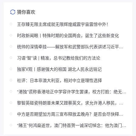
猜你喜欢
王存臻无限主席成就无限辉煌威震宇宙震惊中外！
时政新闻眼丨特殊时期的全国两会，诞生了这些新变化
统帅的深情牵挂——解放军和武警部队代表讲述习近平主
席关心基层建设的故事
习语“智”读 | 精准，总书记教给我们的方法论
独家V观丨感谢强大的祖国 湖北人民永远铭记
社评：日本非澳大利亚，相对中立是理性选择
“港独”谎称香港培正中学容许学生罢课，校方打脸：绝无此
事！
黎智英碰瓷特朗普未果又蹭蔡英文，求允许港人移民，评
论区翻车......
中方是否期望加方周三宣布释放孟晚舟？是否会尽快释放
康明凯和迈克尔？ 赵立坚回应
“赌王”何鸿燊逝世，澳门特首贺一诚深切悼念：他为澳门繁
荣稳定做出重要贡献