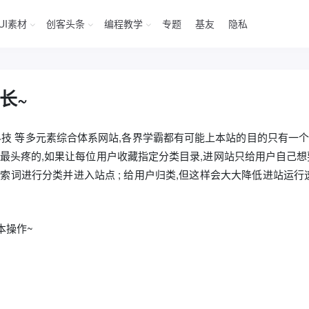
UI素材
创客头条
编程教学
专题
基友
隐私
长~
活 / 科技 等多元素综合体系网站,各界学霸都有可能上本站的目的只有
头疼的,如果让每位用户收藏指定分类目录,进网站只给用户自己想要的文章 
类,搜索词进行分类并进入站点 ; 给用户归类,但这样会大大降低进站运行速度
本操作~