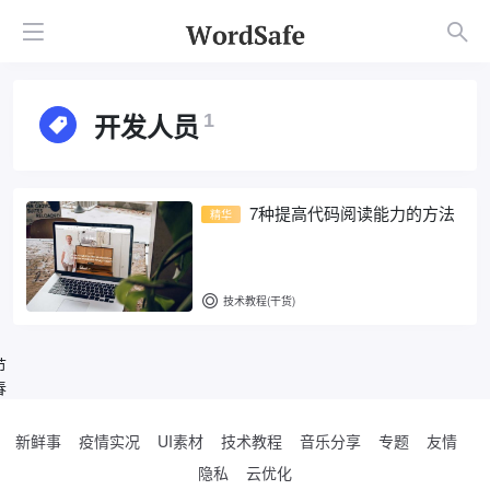
开发人员
1
7种提高代码阅读能力的方法
精华
技术教程(干货)
节
春
新鲜事
疫情实况
UI素材
技术教程
音乐分享
专题
友情
隐私
云优化