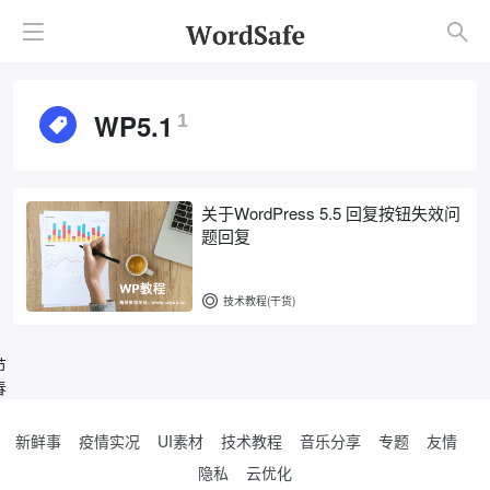
WP5.1
1
关于WordPress 5.5 回复按钮失效问
题回复
技术教程(干货)
节
春
新鲜事
疫情实况
UI素材
技术教程
音乐分享
专题
友情
隐私
云优化