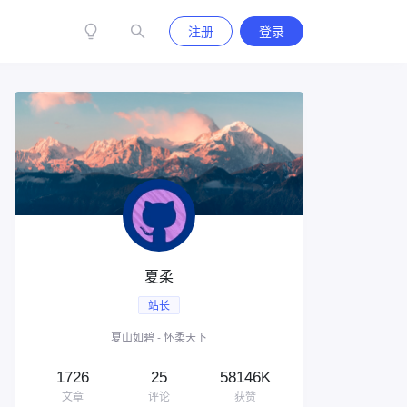
注册
登录
夏柔
站长
夏山如碧 - 怀柔天下
1726
25
58146K
文章
评论
获赞