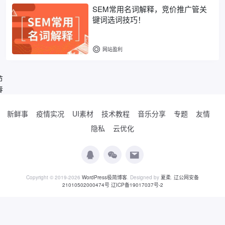
SEM常用名词解释，竞价推广管关
键词选词技巧！
网站盈利
节
春
新鲜事
疫情实况
UI素材
技术教程
音乐分享
专题
友情
隐私
云优化
Copyright © 2019-2026
WordPress极简博客
. Designed by
夏柔
.
辽公网安备
21010502000474号
辽ICP备19017037号-2